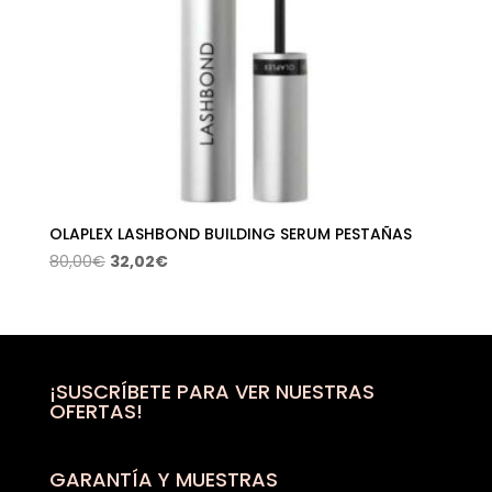
OLAPLEX LASHBOND BUILDING SERUM PESTAÑAS
El
El
80,00
€
32,02
€
precio
precio
original
actual
era:
es:
80,00€.
32,02€.
¡SUSCRÍBETE PARA VER NUESTRAS
OFERTAS!
GARANTÍA Y MUESTRAS