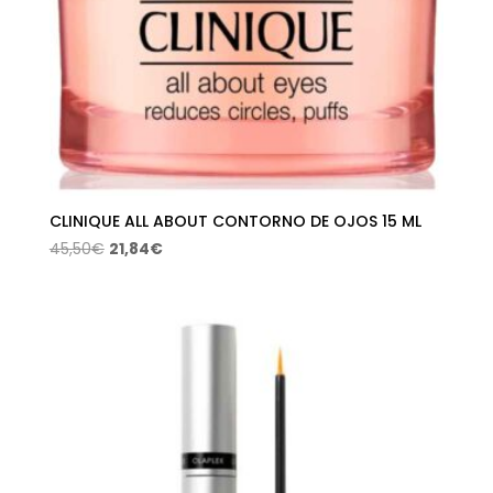
CLINIQUE ALL ABOUT CONTORNO DE OJOS 15 ML
El
El
45,50
€
21,84
€
precio
precio
original
actual
era:
es:
45,50€.
21,84€.