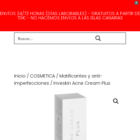
X
ENVÍOS 24/72 HORAS (DÍAS LABORABLES) - GRATUITOS A PARTIR DE
70€ - NO HACEMOS ENVÍOS A LAS ISLAS CANARIAS
Buscar...
Inicio
/
COSMETICA
/
Matificantes y anti-
imperfecciones
/ Inveskin Acne Cream Plus