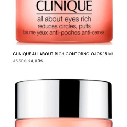
CLINIQUE ALL ABOUT RICH CONTORNO OJOS 15 ML
El
El
45,50
€
24,03
€
precio
precio
original
actual
era:
es:
45,50€.
24,03€.