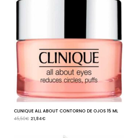
36,00€.
19,01€.
CLINIQUE ALL ABOUT CONTORNO DE OJOS 15 ML
El
El
45,50
€
21,84
€
precio
precio
original
actual