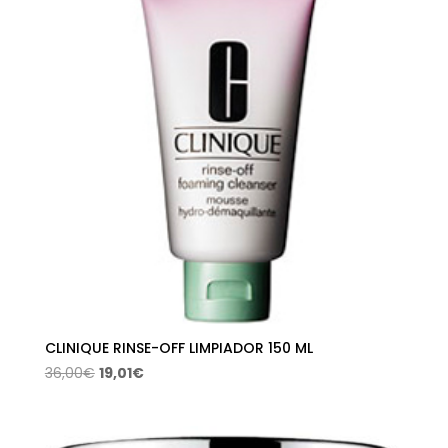
CLINIQUE RINSE-OFF LIMPIADOR 150 ML
El
El
36,00
€
19,01
€
precio
precio
original
actual
era:
es: