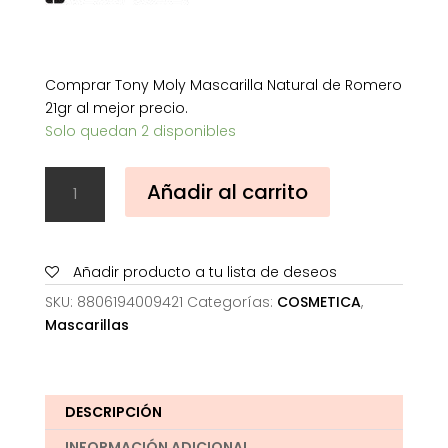
Comprar Tony Moly Mascarilla Natural de Romero
21gr al mejor precio.
Solo quedan 2 disponibles
Tony
Añadir al carrito
Moly
Mascarilla
Natural
de
Añadir producto a tu lista de deseos
Romero
SKU:
8806194009421
Categorías:
COSMETICA
,
21gr
Mascarillas
cantidad
DESCRIPCIÓN
INFORMACIÓN ADICIONAL