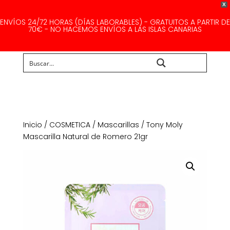
X
ENVÍOS 24/72 HORAS (DÍAS LABORABLES) - GRATUITOS A PARTIR DE
70€ - NO HACEMOS ENVÍOS A LAS ISLAS CANARIAS
Buscar...
Inicio
/
COSMETICA
/
Mascarillas
/ Tony Moly
Mascarilla Natural de Romero 21gr