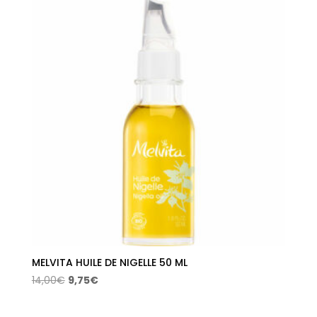
era:
es:
45,50€.
21,84€.
MELVITA HUILE DE NIGELLE 50 ML
El
El
14,00
€
9,75
€
precio
precio
original
actual