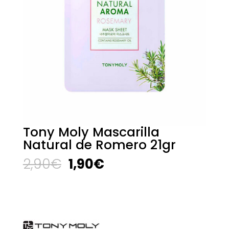
Tony Moly Mascarilla
Natural de Romero 21gr
El
El
2,90
€
1,90
€
precio
precio
original
actual
era:
es:
2,90€.
1,90€.