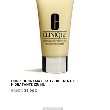
CLINIQUE DRAMATICALLY DIFFERENT GEL
HIDRATANTE 125 ML
El
El
62,50
€
33,00
€
precio
precio
original
actual
era:
es: