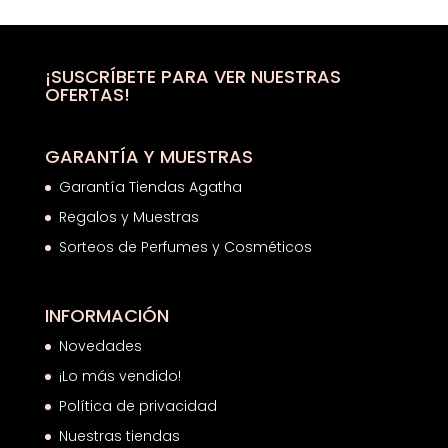
original
actual
era:
es:
38,00€.
20,06€.
¡SUSCRÍBETE PARA VER NUESTRAS
OFERTAS!
GARANTÍA Y MUESTRAS
Garantía Tiendas Agatha
Regalos y Muestras
Sorteos de Perfumes y Cosméticos
INFORMACIÓN
Novedades
¡Lo más vendido!
Política de privacidad
Nuestras tiendas