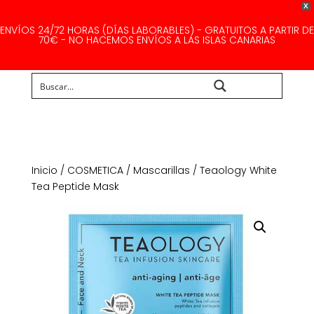
X
ENVÍOS 24/72 HORAS (DÍAS LABORABLES) - GRATUITOS A PARTIR DE
70€ - NO HACEMOS ENVÍOS A LAS ISLAS CANARIAS
Buscar...
Inicio
/
COSMETICA
/
Mascarillas
/ Teaology White
Tea Peptide Mask