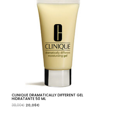
era:
es:
57,00€.
50,09€.
CLINIQUE DRAMATICALLY DIFFERENT GEL
HIDRATANTE 50 ML
El
El
38,00
€
20,06
€
precio
precio