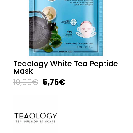
Teaology White Tea Peptide
Mask
El
El
10,00
€
5,75
€
precio
precio
original
actual
era:
es:
10,00€.
5,75€.