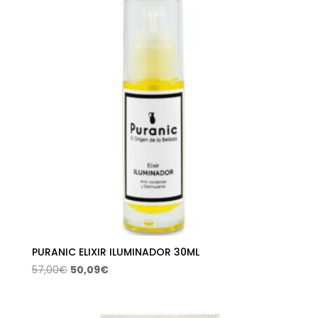
62,50€.
33,00€.
PURANIC ELIXIR ILUMINADOR 30ML
El
El
57,00
€
50,09
€
precio
precio
original
actual