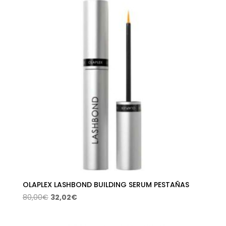
30,50€.
16,11€.
OLAPLEX LASHBOND BUILDING SERUM PESTAÑAS
El
El
80,00
€
32,02
€
precio
precio
original
actual