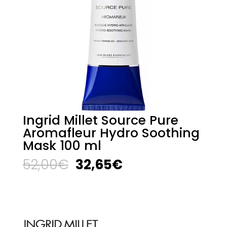
Ingrid Millet Source Pure
Aromafleur Hydro Soothing
Mask 100 ml
El
El
52,00
€
32,65
€
precio
precio
original
actual
era:
es:
52,00€.
32,65€.