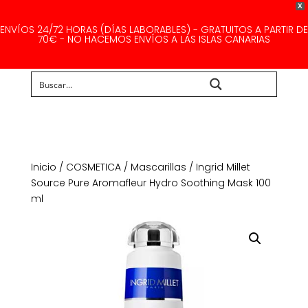
X
ENVÍOS 24/72 HORAS (DÍAS LABORABLES) - GRATUITOS A PARTIR DE
70€ - NO HACEMOS ENVÍOS A LAS ISLAS CANARIAS
Buscar...
Inicio
/
COSMETICA
/
Mascarillas
/ Ingrid Millet
Source Pure Aromafleur Hydro Soothing Mask 100
ml