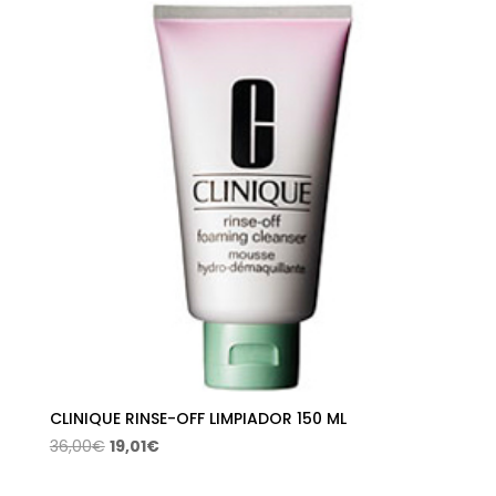
era:
es:
80,00€.
32,02€.
CLINIQUE RINSE-OFF LIMPIADOR 150 ML
El
El
36,00
€
19,01
€
precio
precio
original
actual