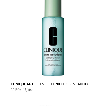
CLINIQUE ANTI-BLEMISH TONICO 200 ML 6KOG
El
El
30,50
€
16,11
€
precio
precio
original
actual
era:
es: