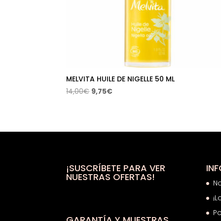
MELVITA HUILE DE NIGELLE 50 ML
El
El
14,00
€
9,75
€
precio
precio
original
actual
era:
es:
14,00€.
9,75€.
¡SUSCRÍBETE PARA VER
IN
NUESTRAS OFERTAS!
N
¡L
Po
GARANTÍA Y MUESTRAS