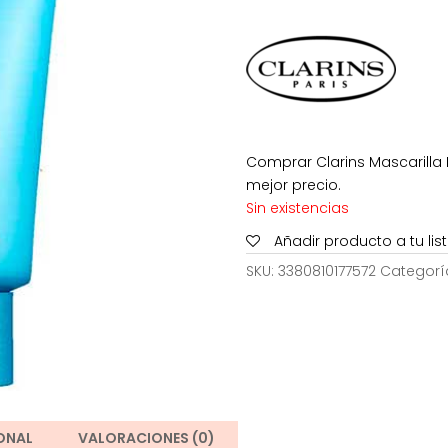
era:
47,50€.
Comprar Clarins Mascarilla 
mejor precio.
Sin existencias
Añadir producto a tu li
SKU:
3380810177572
Categorí
ONAL
VALORACIONES (0)