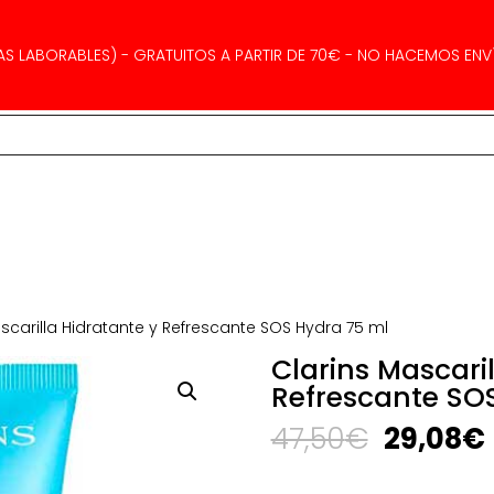
AS LABORABLES) - GRATUITOS A PARTIR DE 70€ - NO HACEMOS ENVÍ
scarilla Hidratante y Refrescante SOS Hydra 75 ml
Clarins Mascari
Refrescante SO
El
47,50
€
29,08
€
precio
original