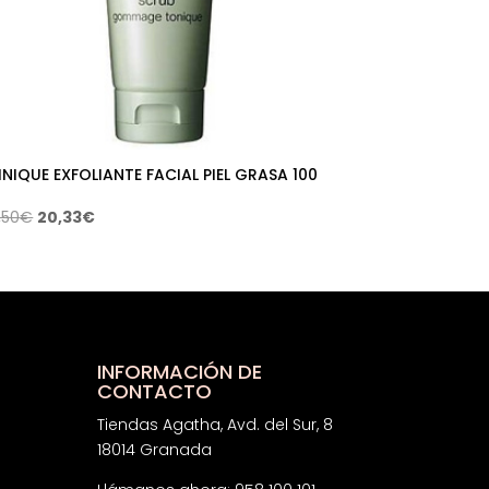
INIQUE EXFOLIANTE FACIAL PIEL GRASA 100
El
El
,50
€
20,33
€
precio
precio
original
actual
era:
es:
38,50€.
20,33€.
INFORMACIÓN DE
CONTACTO
Tiendas Agatha, Avd. del Sur, 8
18014 Granada