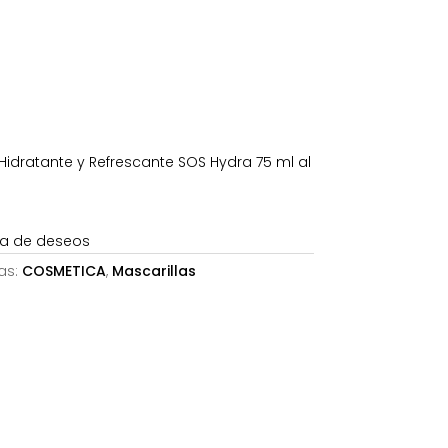
es:
29,08€.
Hidratante y Refrescante SOS Hydra 75 ml al
sta de deseos
as:
COSMETICA
,
Mascarillas