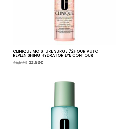
CLINIQUE MOISTURE SURGE 72HOUR AUTO
REPLENISHING HYDRATOR EYE CONTOUR
El
El
45,50
€
22,93
€
precio
precio
original
actual
era:
es:
45,50€.
22,93€.