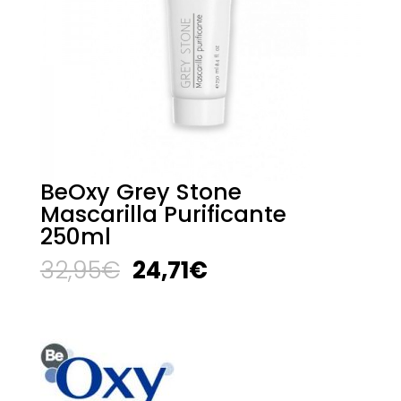
BeOxy Grey Stone
Mascarilla Purificante
250ml
El
El
32,95
€
24,71
€
precio
precio
original
actual
era:
es:
32,95€.
24,71€.