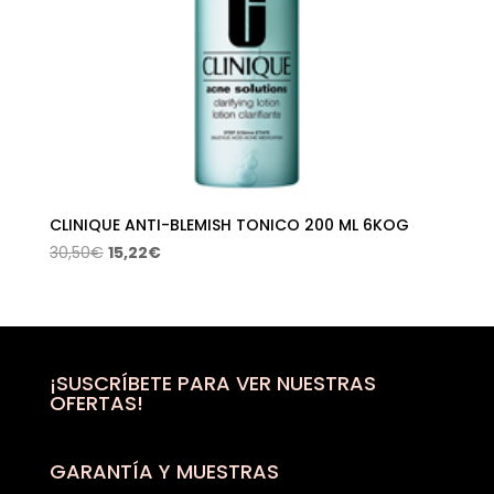
CLINIQUE ANTI-BLEMISH TONICO 200 ML 6KOG
El
El
30,50
€
15,22
€
precio
precio
original
actual
era:
es:
30,50€.
15,22€.
¡SUSCRÍBETE PARA VER NUESTRAS
OFERTAS!
GARANTÍA Y MUESTRAS