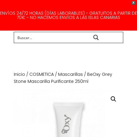
X
ENVÍOS 24/72 HORAS (DÍAS LABORABLES) - GRATUITOS A PARTIR DE
70€ - NO HACEMOS ENVÍOS A LAS ISLAS CANARIAS
Buscar...
Inicio
/
COSMETICA
/
Mascarillas
/ BeOxy Grey
Stone Mascarilla Purificante 250ml