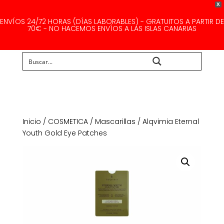
X
ENVÍOS 24/72 HORAS (DÍAS LABORABLES) - GRATUITOS A PARTIR DE
70€ - NO HACEMOS ENVÍOS A LAS ISLAS CANARIAS
Buscar...
Inicio
/
COSMETICA
/
Mascarillas
/ Alqvimia Eternal
Youth Gold Eye Patches