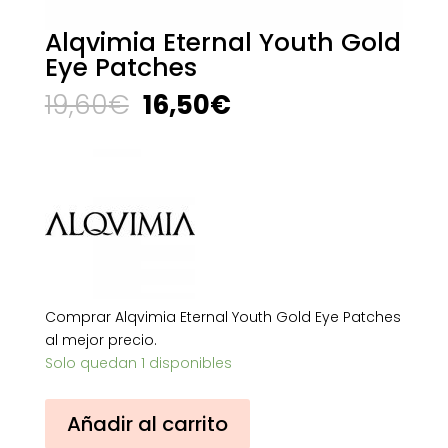
Alqvimia Eternal Youth Gold
Eye Patches
El
El
19,60
€
16,50
€
precio
precio
original
actual
era:
es:
19,60€.
16,50€.
Comprar Alqvimia Eternal Youth Gold Eye Patches
al mejor precio.
Solo quedan 1 disponibles
Alqvimia
Añadir al carrito
Eternal