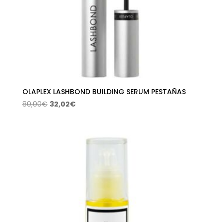
OLAPLEX LASHBOND BUILDING SERUM PESTAÑAS
El
El
80,00
€
32,02
€
precio
precio
original
actual
era:
es:
80,00€.
32,02€.