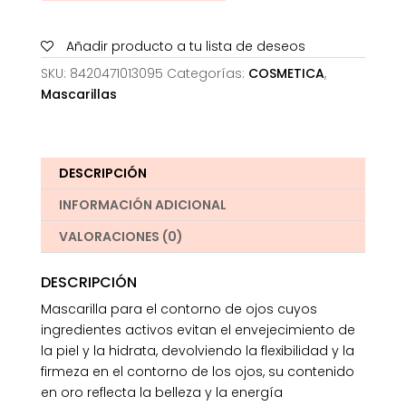
Youth
Gold
Añadir producto a tu lista de deseos
Eye
Patches
SKU:
8420471013095
Categorías:
COSMETICA
,
cantidad
Mascarillas
DESCRIPCIÓN
INFORMACIÓN ADICIONAL
VALORACIONES (0)
DESCRIPCIÓN
Mascarilla para el contorno de ojos cuyos
ingredientes activos evitan el envejecimiento de
la piel y la hidrata, devolviendo la flexibilidad y la
firmeza en el contorno de los ojos, su contenido
en oro reflecta la belleza y la energía