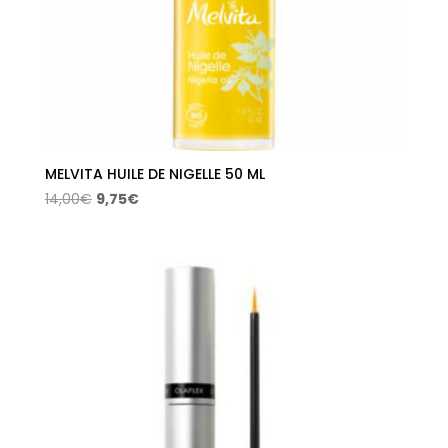
MELVITA HUILE DE NIGELLE 50 ML
El
El
14,00
€
9,75
€
precio
precio
original
actual
era:
es:
14,00€.
9,75€.