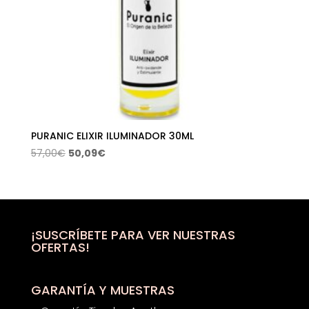
PURANIC ELIXIR ILUMINADOR 30ML
El
El
57,00
€
50,09
€
precio
precio
original
actual
era:
es:
57,00€.
50,09€.
¡SUSCRÍBETE PARA VER NUESTRAS
OFERTAS!
GARANTÍA Y MUESTRAS