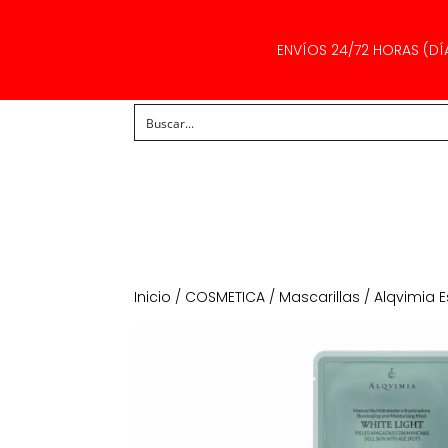
ENVÍOS 24/72 HORAS (DÍ
Inicio
/
COSMETICA
/
Mascarillas
/ Alqvimia E