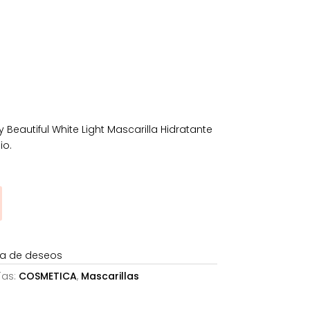
tual
1€.
 Beautiful White Light Mascarilla Hidratante
io.
sta de deseos
ías:
COSMETICA
,
Mascarillas