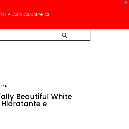
X
OS A LAS ISLAS CANARIAS
Buscar...
ora.
ally Beautiful White
 Hidratante e
ecio