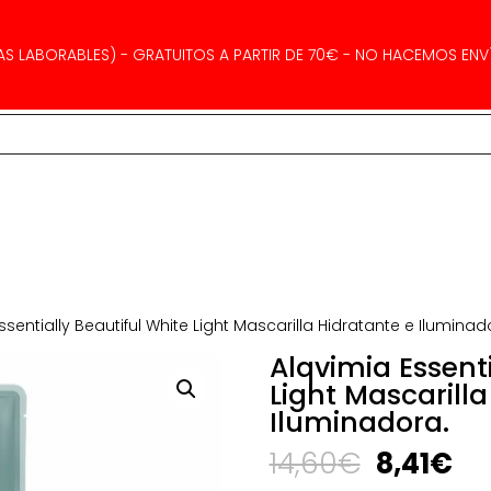
AS LABORABLES) - GRATUITOS A PARTIR DE 70€ - NO HACEMOS ENVÍ
ssentially Beautiful White Light Mascarilla Hidratante e Iluminad
Alqvimia Essenti
Light Mascarilla
Iluminadora.
El
El
14,60
€
8,41
€
precio
pr