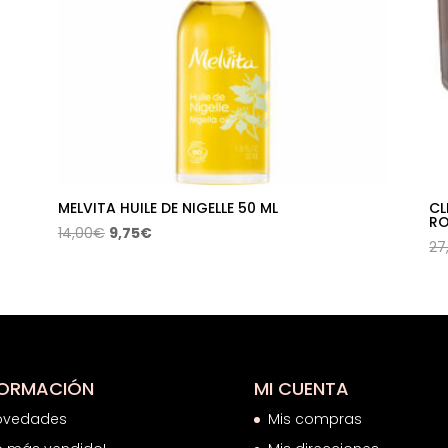
MELVITA HUILE DE NIGELLE 50 ML
CL
RO
El
El
14,00
€
9,75
€
27
precio
precio
original
actual
era:
es:
14,00€.
9,75€.
FORMACIÓN
MI CUENTA
ovedades
Mis compras