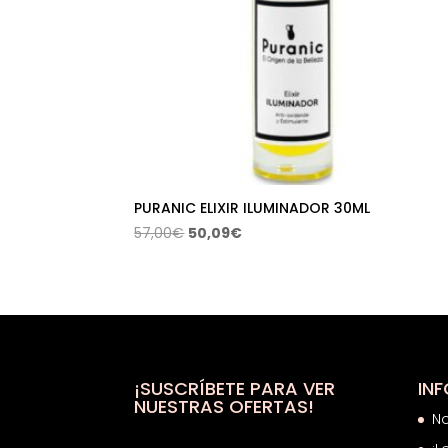
PURANIC ELIXIR ILUMINADOR 30ML
El
El
57,00
€
50,09
€
precio
precio
original
actual
era:
es:
57,00€.
50,09€.
¡SUSCRÍBETE PARA VER
IN
NUESTRAS OFERTAS!
N