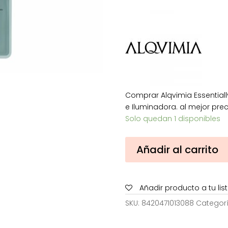
original
ac
era:
es:
14,60€.
8,4
Comprar Alqvimia Essentially
e Iluminadora. al mejor prec
Solo quedan 1 disponibles
Alqvimia
Añadir al carrito
Essentially
Beautiful
White
Añadir producto a tu li
Light
Mascarilla
SKU:
8420471013088
Categor
Hidratante
e