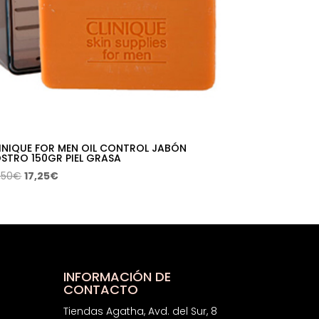
INIQUE FOR MEN OIL CONTROL JABÓN
STRO 150GR PIEL GRASA
El
El
,50
€
17,25
€
precio
precio
original
actual
era:
es:
27,50€.
17,25€.
INFORMACIÓN DE
CONTACTO
Tiendas Agatha, Avd. del Sur, 8