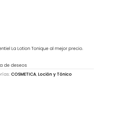
es:
.
20,09€.
tiel La Lotion Tonique al mejor precio.
sta de deseos
rías:
COSMETICA
,
Loción y Tónico