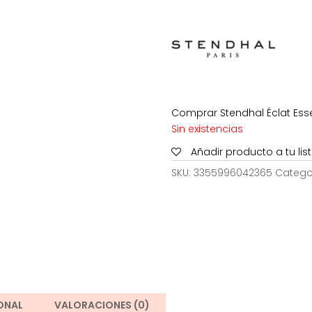
era:
39,00€
Comprar Stendhal Éclat Essen
Sin existencias
Añadir producto a tu li
SKU:
3355996042365
Catego
ONAL
VALORACIONES (0)