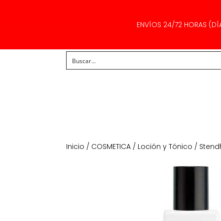
ENVÍOS 24/72 HORAS (DÍ
Inicio
/
COSMETICA
/
Loción y Tónico
/ Stendh