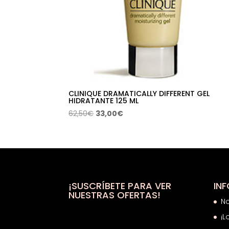
CLINIQUE DRAMATICALLY DIFFERENT GEL
HIDRATANTE 125 ML
El
El
62,50
€
33,00
€
precio
precio
original
actual
era:
es:
62,50€.
33,00€.
¡SUSCRÍBETE PARA VER
IN
NUESTRAS OFERTAS!
N
¡L