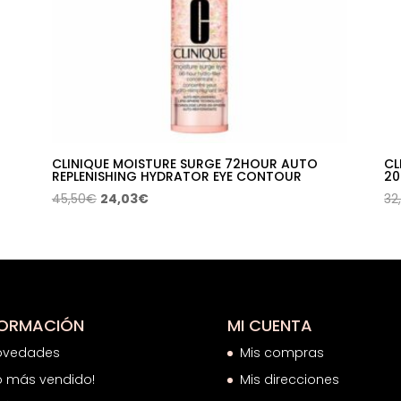
CLINIQUE MOISTURE SURGE 72HOUR AUTO
CL
REPLENISHING HYDRATOR EYE CONTOUR
20
El
El
45,50
€
24,03
€
32
precio
precio
original
actual
era:
es:
45,50€.
24,03€.
FORMACIÓN
MI CUENTA
ovedades
Mis compras
o más vendido!
Mis direcciones