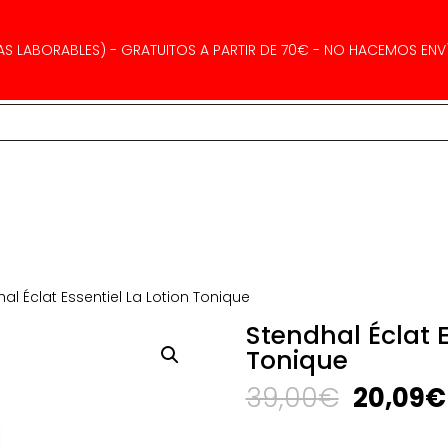
AS LABORABLES) - GRATUITOS A PARTIR DE 70€ - NO HACEMOS ENVÍ
al Éclat Essentiel La Lotion Tonique
Stendhal Éclat E
Tonique
El
39,00
€
20,09
€
precio
original