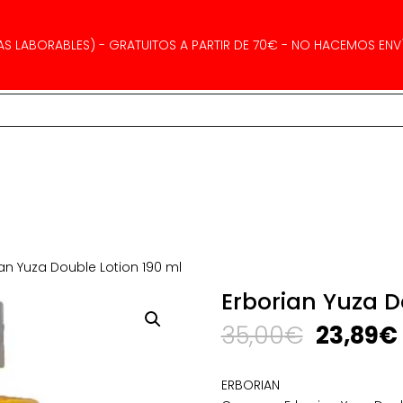
AS LABORABLES) - GRATUITOS A PARTIR DE 70€ - NO HACEMOS ENVÍ
ian Yuza Double Lotion 190 ml
Erborian Yuza D
El
35,00
€
23,89
€
precio
original
ERBORIAN
era: