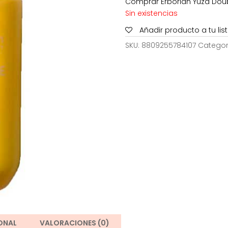
Comprar Erborian Yuza Doubl
35,00€.
Sin existencias
Añadir producto a tu li
SKU:
8809255784107
Categor
ONAL
VALORACIONES (0)