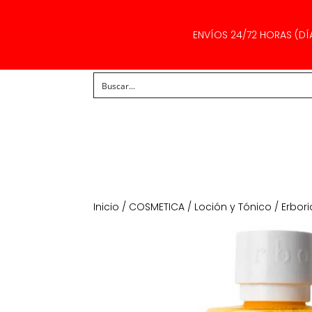
ENVÍOS 24/72 HORAS (DÍ
Inicio
/
COSMETICA
/
Loción y Tónico
/ Erbor