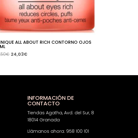
INIQUE ALL ABOUT RICH CONTORNO OJOS
 ML
El
El
,50
€
24,03
€
precio
precio
original
actual
era:
es:
45,50€.
24,03€.
INFORMACIÓN DE
CONTACTO
Tiendas Agatha, Avd. del Sur, 8
18014 Granada
Llámanos ahora: 958 100 101