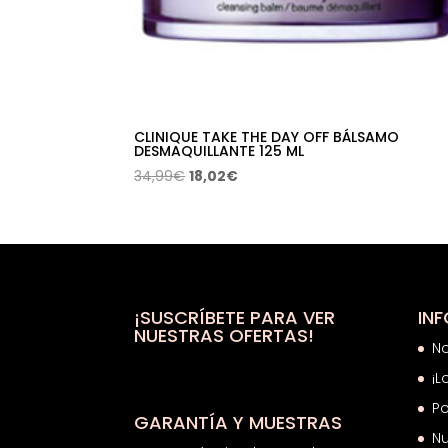
CLINIQUE TAKE THE DAY OFF BÁLSAMO
DESMAQUILLANTE 125 ML
El
El
34,99
€
18,02
€
precio
precio
original
actual
era:
es:
34,99€.
18,02€.
¡SUSCRÍBETE PARA VER
IN
NUESTRAS OFERTAS!
N
¡L
Po
GARANTÍA Y MUESTRAS
Nu