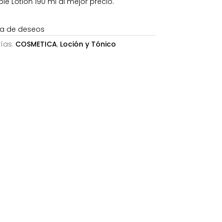
e Lotion 190 ml al mejor precio.
23,89€.
sta de deseos
ías:
COSMETICA
,
Loción y Tónico