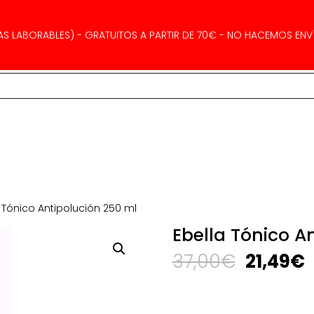
AS LABORABLES) - GRATUITOS A PARTIR DE 70€ - NO HACEMOS ENVÍ
a Tónico Antipolución 250 ml
Ebella Tónico A
El
E
37,00
€
21,49
€
precio
p
original
a
era:
e