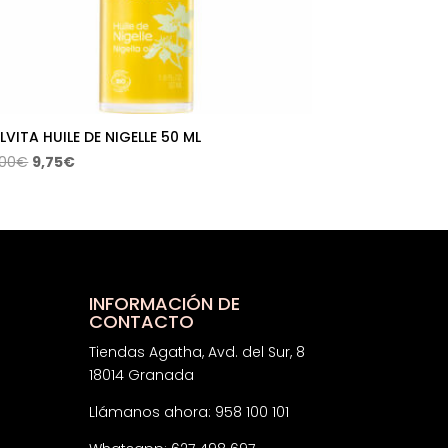
LVITA HUILE DE NIGELLE 50 ML
El
El
,00
€
9,75
€
precio
precio
original
actual
era:
es:
14,00€.
9,75€.
INFORMACIÓN DE
CONTACTO
Tiendas Agatha, Avd. del Sur, 8
18014 Granada
Llámanos ahora: 958 100 101