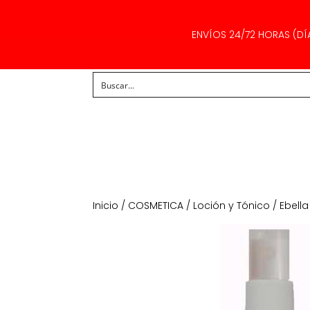
ENVÍOS 24/72 HORAS (DÍ
Inicio
/
COSMETICA
/
Loción y Tónico
/ Ebell