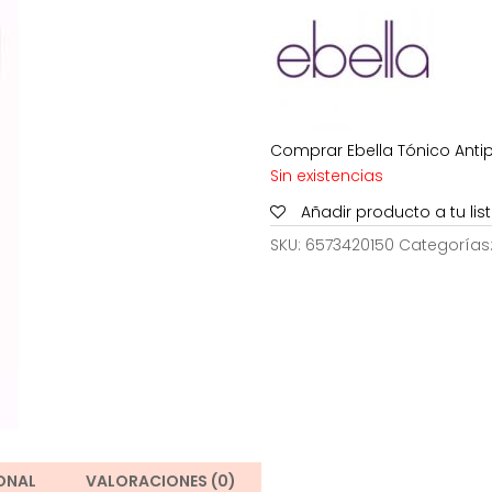
37,00€.
2
Comprar Ebella Tónico Antip
Sin existencias
Añadir producto a tu li
SKU:
6573420150
Categorías
ONAL
VALORACIONES (0)