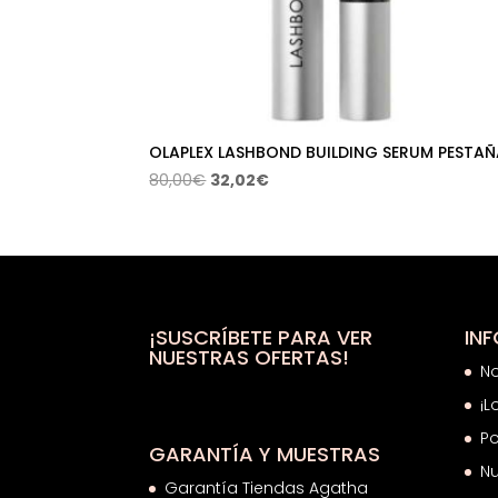
OLAPLEX LASHBOND BUILDING SERUM PESTAÑ
El
El
80,00
€
32,02
€
precio
precio
original
actual
era:
es:
80,00€.
32,02€.
¡SUSCRÍBETE PARA VER
IN
NUESTRAS OFERTAS!
N
¡L
Po
GARANTÍA Y MUESTRAS
Nu
Garantía Tiendas Agatha