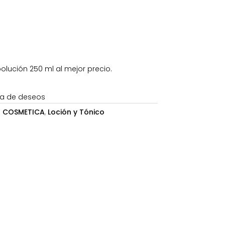
1,49€.
olución 250 ml al mejor precio.
sta de deseos
:
COSMETICA
,
Loción y Tónico