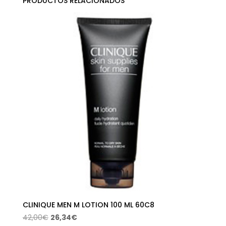
PRODUCTOS RELACIONADOS
CLINIQUE MEN M LOTION 100 ML 60C8
El
El
42,00
€
26,34
€