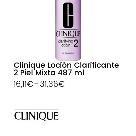
Clinique Loción Clarificante
2 Piel Mixta 487 ml
Rango
16,11
€
-
31,36
€
de
precios:
desde
16,11€
hasta
31,36€