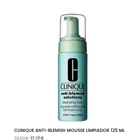
precio
precio
original
actual
era:
es:
42,00€.
26,34€.
CLINIQUE ANTI-BLEMISH MOUSSE LIMPIADOR 125 ML
El
El
32,50
€
17,17
€