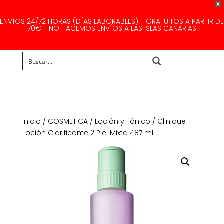
X
ENVÍOS 24/72 HORAS (DÍAS LABORABLES) - GRATUITOS A PARTIR DE
70€ - NO HACEMOS ENVÍOS A LAS ISLAS CANARIAS
Buscar...
Inicio
/
COSMETICA
/
Loción y Tónico
/ Clinique
Loción Clarificante 2 Piel Mixta 487 ml