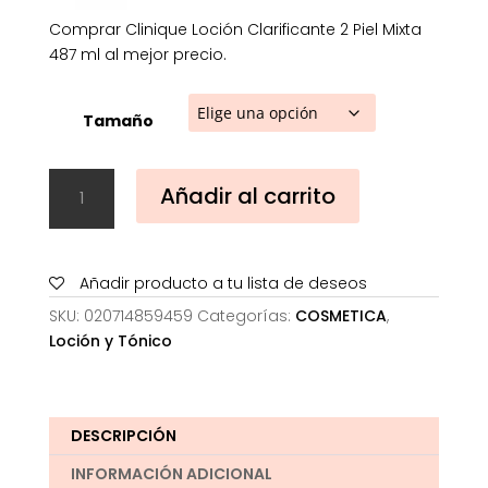
Comprar Clinique Loción Clarificante 2 Piel Mixta
487 ml al mejor precio.
Tamaño
Clinique
Añadir al carrito
Loción
Clarificante
2
Piel
Añadir producto a tu lista de deseos
Mixta
SKU:
020714859459
Categorías:
COSMETICA
,
487
Loción y Tónico
ml
cantidad
DESCRIPCIÓN
INFORMACIÓN ADICIONAL