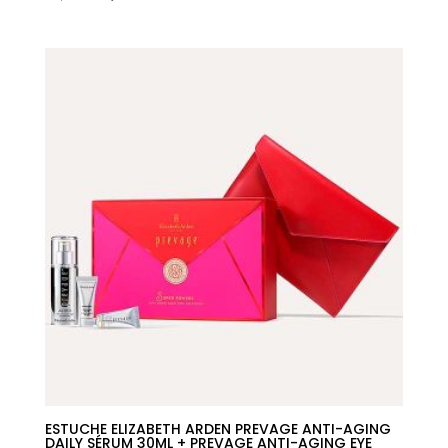
precio
precio
original
actual
era:
es:
32,50€.
17,17€.
ESTUCHE ELIZABETH ARDEN PREVAGE ANTI-AGING
DAILY SÉRUM 30ML + PREVAGE ANTI-AGING EYE