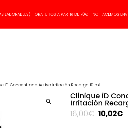
AS LABORABLES) - GRATUITOS A PARTIR DE 70€ - NO HACEMOS ENVÍ
ue iD Concentrado Activo Irritación Recarga 10 ml
Clinique iD Con
Irritación Recar
El
El
16,00
€
10,02
€
precio
p
original
a