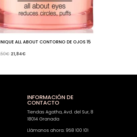
INIQUE ALL ABOUT CONTORNO DE OJOS 15
El
El
,50
€
21,84
€
precio
precio
original
actual
era:
es:
45,50€.
21,84€.
INFORMACIÓN DE
CONTACTO
Tiendas Agatha, Avd. del Sur, 8
18014 Granada
Llámanos ahora: 958 100 101