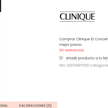
era:
e
16,00€.
1
Comprar Clinique iD Concent
mejor precio.
Sin existencias
Añadir producto a tu li
SKU:
020714971700
Categoría
ONAL
VALORACIONES (0)