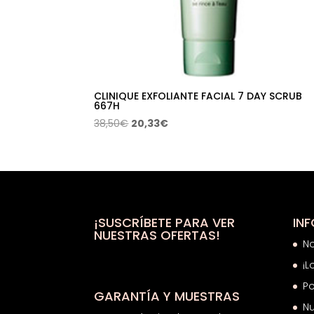
CLINIQUE EXFOLIANTE FACIAL 7 DAY SCRUB
667H
El
El
38,50
€
20,33
€
precio
precio
original
actual
era:
es:
38,50€.
20,33€.
¡SUSCRÍBETE PARA VER
IN
NUESTRAS OFERTAS!
N
¡L
Po
GARANTÍA Y MUESTRAS
Nu