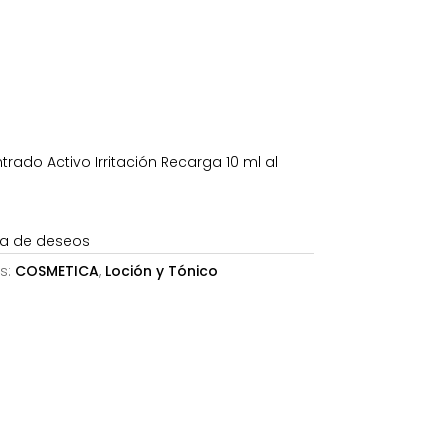
s:
0,02€.
rado Activo Irritación Recarga 10 ml al
sta de deseos
s:
COSMETICA
,
Loción y Tónico