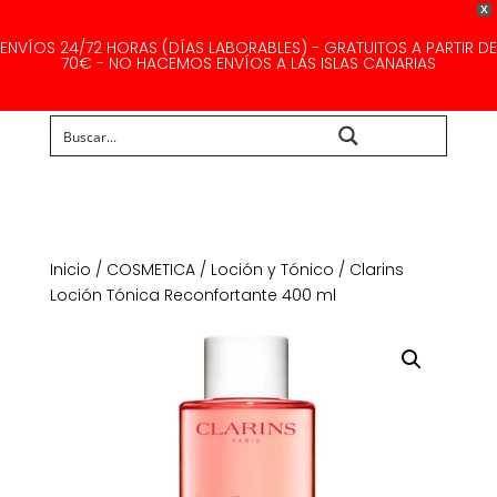
X
ENVÍOS 24/72 HORAS (DÍAS LABORABLES) - GRATUITOS A PARTIR DE
70€ - NO HACEMOS ENVÍOS A LAS ISLAS CANARIAS
Buscar...
Inicio
/
COSMETICA
/
Loción y Tónico
/ Clarins
Loción Tónica Reconfortante 400 ml