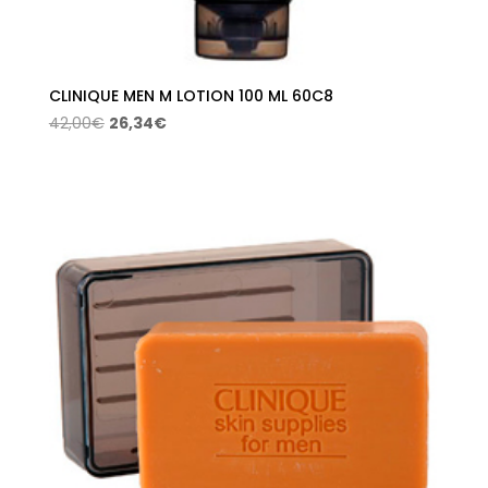
CLINIQUE MEN M LOTION 100 ML 60C8
El
El
42,00
€
26,34
€
precio
precio
original
actual
era:
es:
42,00€.
26,34€.