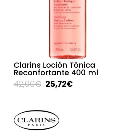
Clarins Loción Tónica
Reconfortante 400 ml
El
El
42,00
€
25,72
€
precio
precio
original
actual
era:
es:
42,00€.
25,72€.