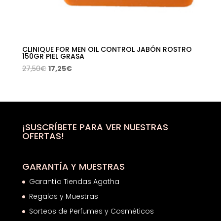
CLINIQUE FOR MEN OIL CONTROL JABÓN ROSTRO
150GR PIEL GRASA
El
El
27,50
€
17,25
€
precio
precio
original
actual
era:
es:
27,50€.
17,25€.
¡SUSCRÍBETE PARA VER NUESTRAS
OFERTAS!
GARANTÍA Y MUESTRAS
Garantía Tiendas Agatha
Regalos y Muestras
Sorteos de Perfumes y Cosméticos