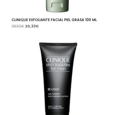
CLINIQUE EXFOLIANTE FACIAL PIEL GRASA 100 ML
El
El
38,50
€
20,33
€
precio
precio
original
actual
era:
es:
38,50€.
20,33€.