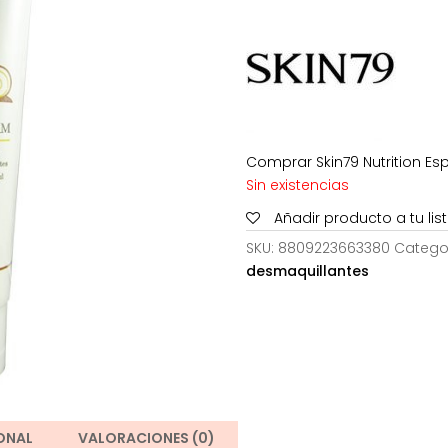
era:
es:
9,90€.
5,
Comprar Skin79 Nutrition Es
Sin existencias
Añadir producto a tu li
SKU:
8809223663380
Catego
desmaquillantes
ONAL
VALORACIONES (0)