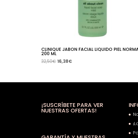
CLINIQUE JABON FACIAL LIQUIDO PIEL NORM
200 ML
El
El
32,50
€
16,38
€
precio
precio
original
actual
era:
es:
32,50€.
16,38€.
¡SUSCRÍBETE PARA VER
IN
NUESTRAS OFERTAS!
N
¡L
Po
GARANTÍA Y MUESTRAS