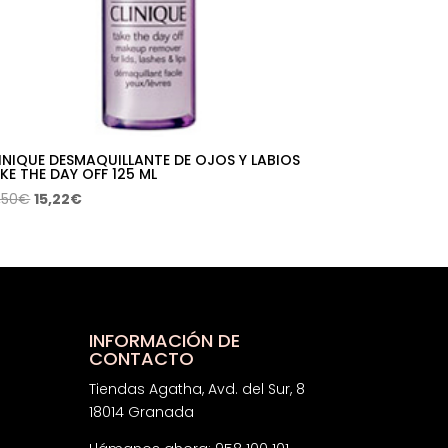
INIQUE DESMAQUILLANTE DE OJOS Y LABIOS
KE THE DAY OFF 125 ML
El
El
,50
€
15,22
€
precio
precio
original
actual
era:
es:
30,50€.
15,22€.
INFORMACIÓN DE
CONTACTO
Tiendas Agatha, Avd. del Sur, 8
18014 Granada