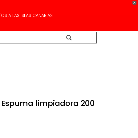
X
OS A LAS ISLAS CANARIAS
Buscar...
n Espuma limpiadora 200
ecio
tual