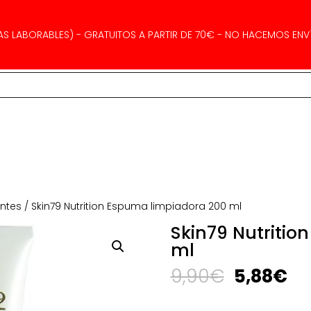
AS LABORABLES) - GRATUITOS A PARTIR DE 70€ - NO HACEMOS ENVÍ
antes
/ Skin79 Nutrition Espuma limpiadora 200 ml
Skin79 Nutritio
ml
El
El
9,90
€
5,88
€
precio
pr
original
ac