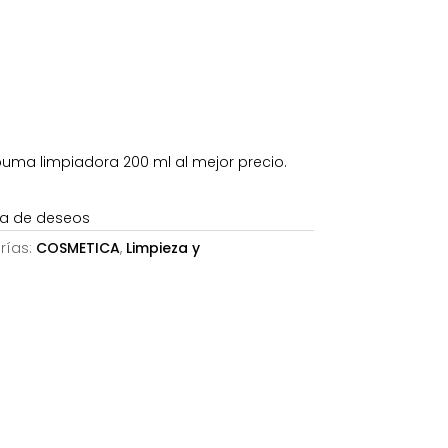
88€.
puma limpiadora 200 ml al mejor precio.
sta de deseos
rías:
COSMETICA
,
Limpieza y