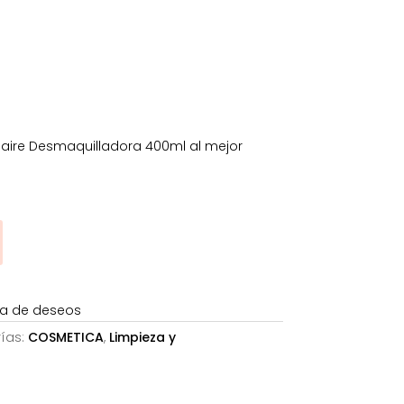
es:
.
24,93€.
aire Desmaquilladora 400ml al mejor
sta de deseos
ías:
COSMETICA
,
Limpieza y