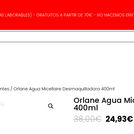
AS LABORABLES) - GRATUITOS A PARTIR DE 70€ - NO HACEMOS ENVÍ
antes
/ Orlane Agua Micellaire Desmaquilladora 400ml
Orlane Agua Mi
400ml
El
38,00
€
24,93
€
precio
original