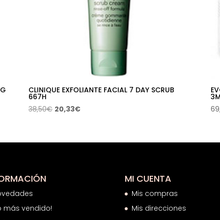
OG
CLINIQUE EXFOLIANTE FACIAL 7 DAY SCRUB
EV
667H
3M
El
El
38,50
€
20,33
€
69
precio
precio
original
actual
era:
es:
38,50€.
20,33€.
FORMACIÓN
MI CUENTA
ovedades
Mis compras
o más vendido!
Mis direcciones