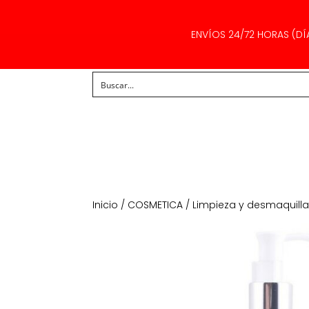
ENVÍOS 24/72 HORAS (DÍ
Inicio
/
COSMETICA
/
Limpieza y desmaquill