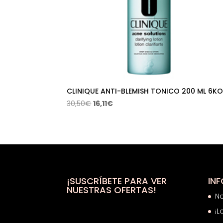
CLINIQUE ANTI-BLEMISH TONICO 200 ML 6K
El
El
30,50
€
16,11
€
precio
precio
original
actual
era:
es:
30,50€.
16,11€.
¡SUSCRÍBETE PARA VER
IN
NUESTRAS OFERTAS!
N
¡L