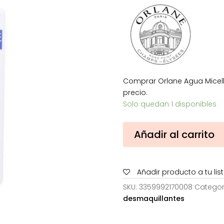
era:
38,00€
Comprar Orlane Agua Micell
precio.
Solo quedan 1 disponibles
Orlane
Añadir al carrito
Agua
Micellaire
Desmaquilladora
Añadir producto a tu li
400ml
cantidad
SKU:
3359992170008
Categor
desmaquillantes