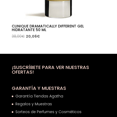
CLINIQUE DRAMATICALLY DIFFERENT GEL
HIDRATANTE 50 ML
El
El
38,00
€
20,06
€
precio
precio
original
actual
era:
es:
38,00€.
20,06€.
¡SUSCRÍBETE PARA VER NUESTRAS
OFERTAS!
GARANTÍA Y MUESTRAS
Garantía Tiendas Agatha
Regalos y Muestras
Sorteos de Perfumes y Cosméticos