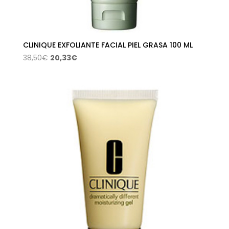
CLINIQUE EXFOLIANTE FACIAL PIEL GRASA 100 ML
El
El
38,50
€
20,33
€
precio
precio
original
actual
era:
es:
38,50€.
20,33€.