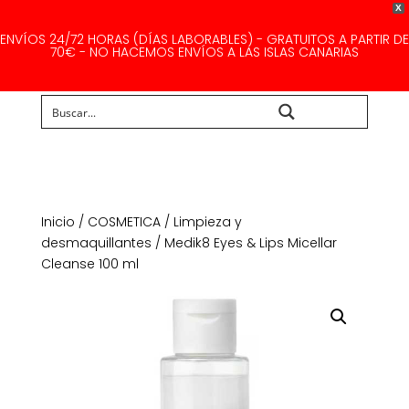
X
ENVÍOS 24/72 HORAS (DÍAS LABORABLES) - GRATUITOS A PARTIR DE
70€ - NO HACEMOS ENVÍOS A LAS ISLAS CANARIAS
Buscar...
Inicio
/
COSMETICA
/
Limpieza y
desmaquillantes
/ Medik8 Eyes & Lips Micellar
Cleanse 100 ml