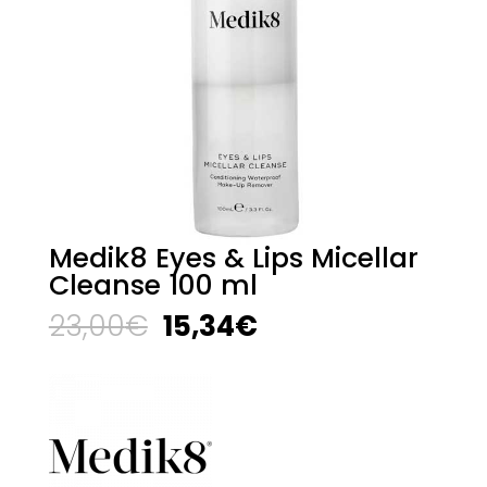
Medik8 Eyes & Lips Micellar
Cleanse 100 ml
El
El
23,00
€
15,34
€
precio
precio
original
actual
era:
es:
23,00€.
15,34€.