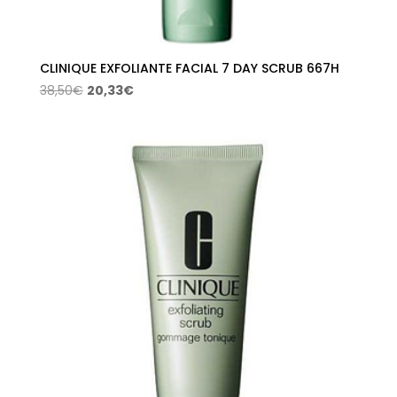
CLINIQUE EXFOLIANTE FACIAL 7 DAY SCRUB 667H
El
El
38,50
€
20,33
€
precio
precio
original
actual
era:
es:
38,50€.
20,33€.