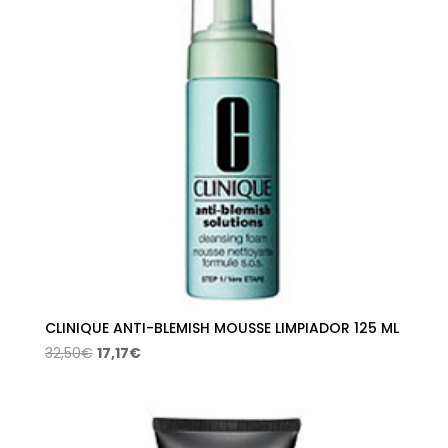
CLINIQUE ANTI-BLEMISH MOUSSE LIMPIADOR 125 ML
El
El
32,50
€
17,17
€
precio
precio
original
actual
era:
es:
32,50€.
17,17€.