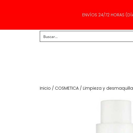
ENVÍOS 24/72 HORAS (DÍ
Inicio
/
COSMETICA
/
Limpieza y desmaquill