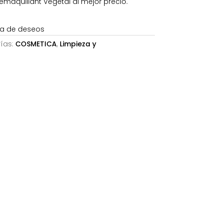
maquillant Végétal al mejor precio.
.
15,45€.
sta de deseos
ías:
COSMETICA
,
Limpieza y