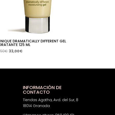
INIQUE DRAMATICALLY DIFFERENT GEL
DRATANTE 125 ML
El
El
,50
€
33,00
€
precio
precio
original
actual
era:
es:
62,50€.
33,00€.
INFORMACIÓN DE
CONTACTO
Tiendas Agatha, Avd. del Sur, 8
18014 Granada