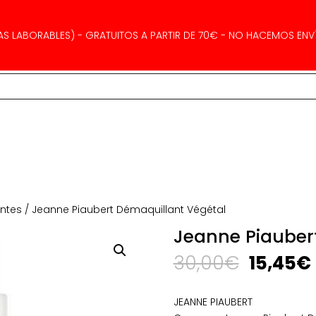
AS LABORABLES) - GRATUITOS A PARTIR DE 70€ - NO HACEMOS ENVÍ
antes
/ Jeanne Piaubert Démaquillant Végétal
Jeanne Piauber
El
30,00
€
15,45
€
precio
original
JEANNE PIAUBERT
era: