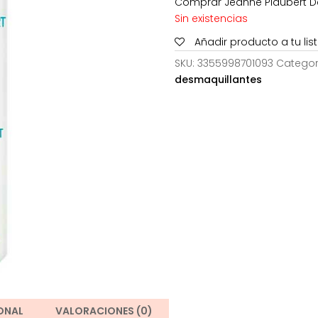
Comprar Jeanne Piaubert Dé
30,00€
Sin existencias
Añadir producto a tu li
SKU:
3355998701093
Categor
desmaquillantes
ONAL
VALORACIONES (0)