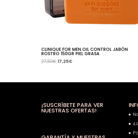
CLINIQUE FOR MEN OIL CONTROL JABÓN
ROSTRO 150GR PIEL GRASA
El
El
27,50
€
17,25
€
precio
precio
original
actual
era:
es:
27,50€.
17,25€.
¡SUSCRÍBETE PARA VER
IN
NUESTRAS OFERTAS!
N
¡L
Po
GARANTÍA Y MUESTRAS