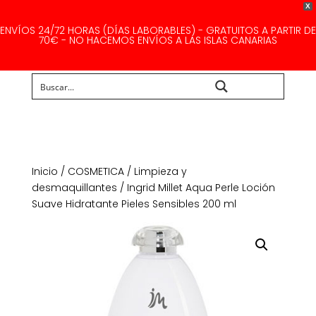
X
ENVÍOS 24/72 HORAS (DÍAS LABORABLES) - GRATUITOS A PARTIR DE
70€ - NO HACEMOS ENVÍOS A LAS ISLAS CANARIAS
Buscar...
Inicio
/
COSMETICA
/
Limpieza y
desmaquillantes
/ Ingrid Millet Aqua Perle Loción
Suave Hidratante Pieles Sensibles 200 ml