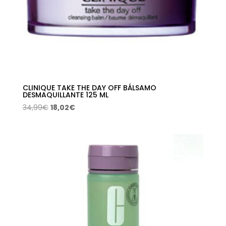
CLINIQUE TAKE THE DAY OFF BÁLSAMO
DESMAQUILLANTE 125 ML
El
El
34,99
€
18,02
€
precio
precio
original
actual
era:
es:
34,99€.
18,02€.