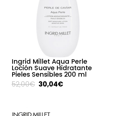
Ingrid Millet Aqua Perle
Loción Suave Hidratante
Pieles Sensibles 200 ml
El
El
52,00
€
30,04
€
precio
precio
original
actual
era:
es:
52,00€.
30,04€.