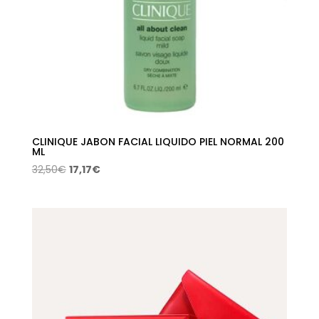
CLINIQUE JABON FACIAL LIQUIDO PIEL NORMAL 200
ML
El
El
32,50
€
17,17
€
precio
precio
original
actual
era:
es:
32,50€.
17,17€.