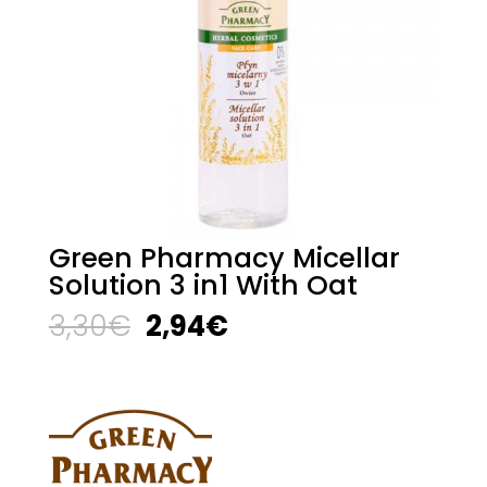
Green Pharmacy Micellar
Solution 3 in1 With Oat
El
El
3,30
€
2,94
€
precio
precio
original
actual
era:
es:
3,30€.
2,94€.