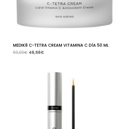
MEDIK8 C-TETRA CREAM VITAMINA C DÍA 50 ML
El
El
69,00
€
46,56
€
precio
precio
original
actual
era:
es:
69,00€.
46,56€.