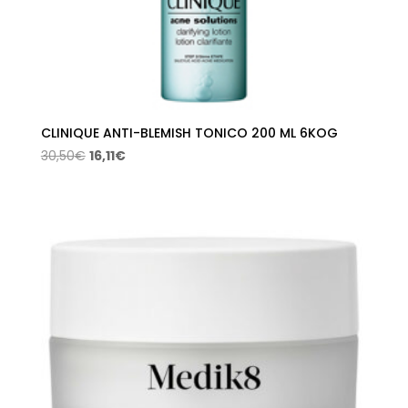
CLINIQUE ANTI-BLEMISH TONICO 200 ML 6KOG
El
El
30,50
€
16,11
€
precio
precio
original
actual
era:
es:
30,50€.
16,11€.