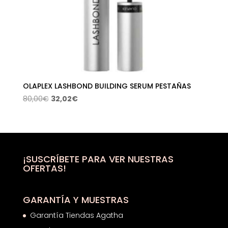
OLAPLEX LASHBOND BUILDING SERUM PESTAÑAS
El
El
80,00
€
32,02
€
precio
precio
original
actual
era:
es:
80,00€.
32,02€.
¡SUSCRÍBETE PARA VER NUESTRAS
OFERTAS!
GARANTÍA Y MUESTRAS
Garantía Tiendas Agatha