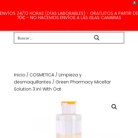
X
ENVÍOS 24/72 HORAS (DÍAS LABORABLES) - GRATUITOS A PARTIR DE
70€ - NO HACEMOS ENVÍOS A LAS ISLAS CANARIAS
Buscar...
Inicio
/
COSMETICA
/
Limpieza y
desmaquillantes
/ Green Pharmacy Micellar
Solution 3 in1 With Oat