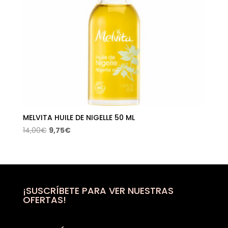
MELVITA HUILE DE NIGELLE 50 ML
El
El
14,00
€
9,75
€
precio
precio
original
actual
era:
es:
14,00€.
9,75€.
¡SUSCRÍBETE PARA VER NUESTRAS
OFERTAS!