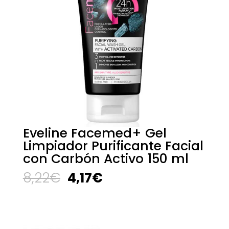
Eveline Facemed+ Gel
Limpiador Purificante Facial
con Carbón Activo 150 ml
El
El
8,22
€
4,17
€
precio
precio
original
actual
era:
es:
8,22€.
4,17€.