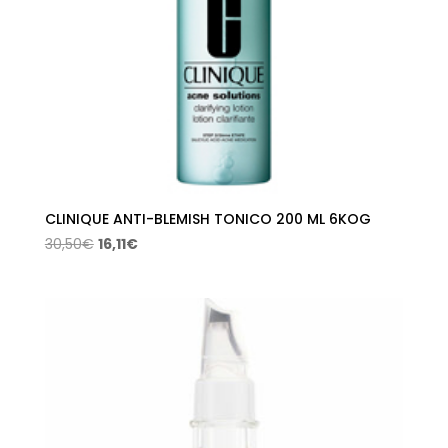
CLINIQUE ANTI-BLEMISH TONICO 200 ML 6KOG
El
El
30,50
€
16,11
€
precio
precio
original
actual
era:
es:
30,50€.
16,11€.