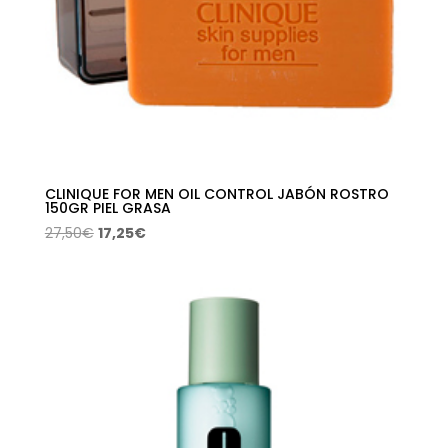
CLINIQUE FOR MEN OIL CONTROL JABÓN ROSTRO
150GR PIEL GRASA
El
El
27,50
€
17,25
€
precio
precio
original
actual
era:
es:
27,50€.
17,25€.