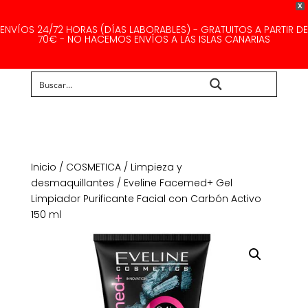
X
ENVÍOS 24/72 HORAS (DÍAS LABORABLES) - GRATUITOS A PARTIR DE
70€ - NO HACEMOS ENVÍOS A LAS ISLAS CANARIAS
Buscar...
Inicio
/
COSMETICA
/
Limpieza y
desmaquillantes
/ Eveline Facemed+ Gel
Limpiador Purificante Facial con Carbón Activo
150 ml