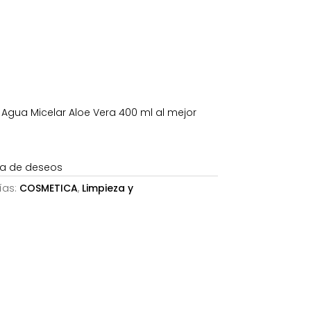
6€.
gua Micelar Aloe Vera 400 ml al mejor
sta de deseos
ías:
COSMETICA
,
Limpieza y