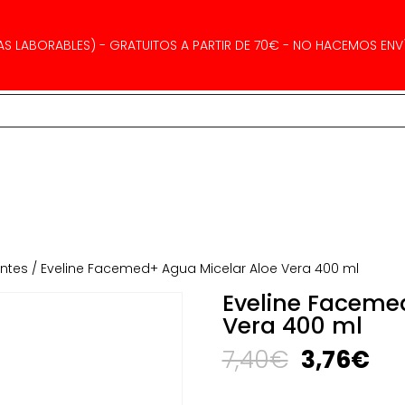
AS LABORABLES) - GRATUITOS A PARTIR DE 70€ - NO HACEMOS ENVÍ
antes
/ Eveline Facemed+ Agua Micelar Aloe Vera 400 ml
Eveline Faceme
Vera 400 ml
El
El
7,40
€
3,76
€
precio
pre
original
ac