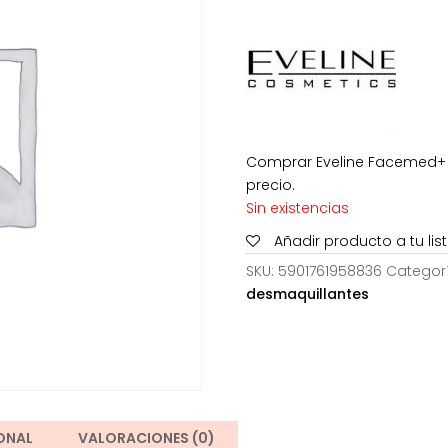
era:
es:
7,40€.
3,7
Comprar Eveline Facemed+ A
precio.
Sin existencias
Añadir producto a tu li
SKU:
5901761958836
Categor
desmaquillantes
ONAL
VALORACIONES (0)