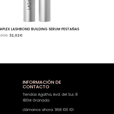
APLEX LASHBOND BUILDING SERUM PESTAÑAS
El
El
,00
€
32,02
€
precio
precio
original
actual
era:
es:
80,00€.
32,02€.
INFORMACIÓN DE
CONTACTO
Tiendas Agatha, Avd. del Sur, 8
18014 Granada
Llámanos ahora: 958 100 101