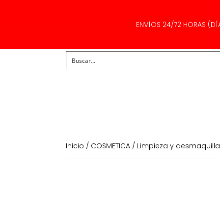
ENVÍOS 24/72 HORAS (DÍ
Inicio
/
COSMETICA
/
Limpieza y desmaquill