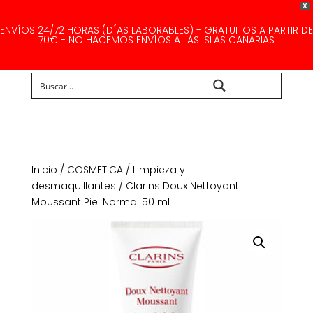
X
ENVÍOS 24/72 HORAS (DÍAS LABORABLES) - GRATUITOS A PARTIR DE
70€ - NO HACEMOS ENVÍOS A LAS ISLAS CANARIAS
Buscar...
Inicio
/
COSMETICA
/
Limpieza y
desmaquillantes
/ Clarins Doux Nettoyant
Moussant Piel Normal 50 ml