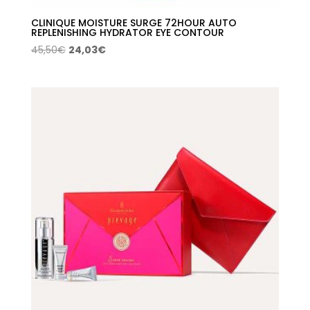
CLINIQUE MOISTURE SURGE 72HOUR AUTO
REPLENISHING HYDRATOR EYE CONTOUR
El
El
45,50
€
24,03
€
precio
precio
original
actual
era:
es:
45,50€.
24,03€.