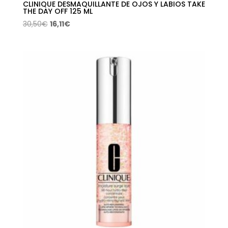
CLINIQUE DESMAQUILLANTE DE OJOS Y LABIOS TAKE
THE DAY OFF 125 ML
El
El
30,50
€
16,11
€
precio
precio
original
actual
era:
es:
30,50€.
16,11€.