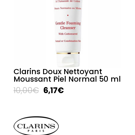
Clarins Doux Nettoyant
Moussant Piel Normal 50 ml
El
El
10,00
€
6,17
€
precio
precio
original
actual
era:
es:
10,00€.
6,17€.