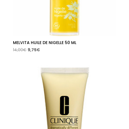
MELVITA HUILE DE NIGELLE 50 ML
El
El
14,00
€
9,75
€
precio
precio
original
actual
era:
es:
14,00€.
9,75€.