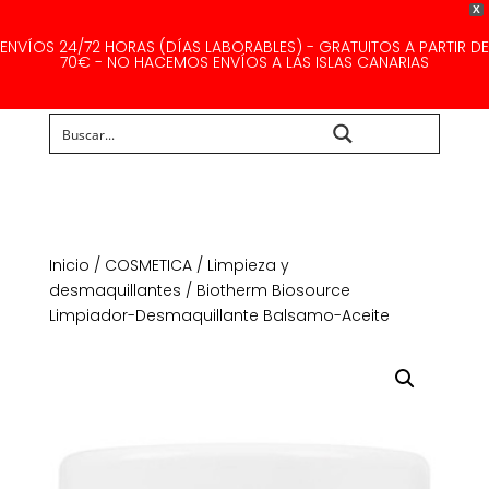
X
ENVÍOS 24/72 HORAS (DÍAS LABORABLES) - GRATUITOS A PARTIR DE
70€ - NO HACEMOS ENVÍOS A LAS ISLAS CANARIAS
Buscar...
Inicio
/
COSMETICA
/
Limpieza y
desmaquillantes
/ Biotherm Biosource
Limpiador-Desmaquillante Balsamo-Aceite