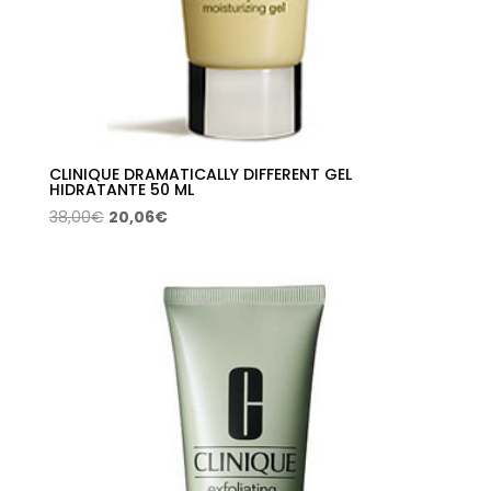
CLINIQUE DRAMATICALLY DIFFERENT GEL
HIDRATANTE 50 ML
El
El
38,00
€
20,06
€
precio
precio
original
actual
era:
es:
38,00€.
20,06€.