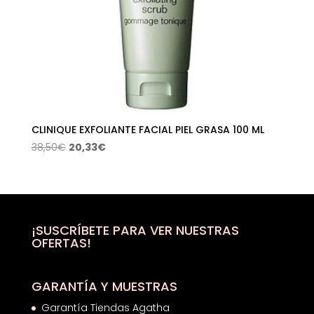
CLINIQUE EXFOLIANTE FACIAL PIEL GRASA 100 ML
El
El
38,50
€
20,33
€
precio
precio
original
actual
era:
es:
38,50€.
20,33€.
¡SUSCRÍBETE PARA VER NUESTRAS
OFERTAS!
GARANTÍA Y MUESTRAS
Garantía Tiendas Agatha