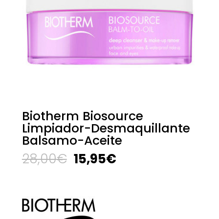
Biotherm Biosource
Limpiador-Desmaquillante
Balsamo-Aceite
El
El
28,00
€
15,95
€
precio
precio
original
actual
era:
es:
28,00€.
15,95€.