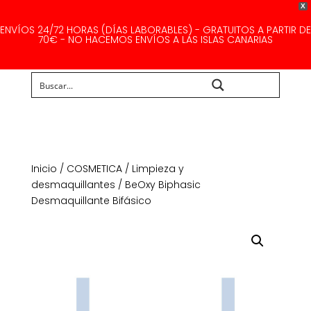
X
ENVÍOS 24/72 HORAS (DÍAS LABORABLES) - GRATUITOS A PARTIR DE
70€ - NO HACEMOS ENVÍOS A LAS ISLAS CANARIAS
Buscar...
Inicio
/
COSMETICA
/
Limpieza y
desmaquillantes
/ BeOxy Biphasic
Desmaquillante Bifásico