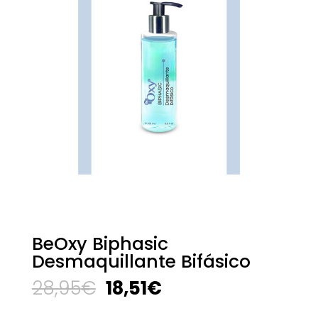
BeOxy Biphasic
Desmaquillante Bifásico
El
El
28,95
€
18,51
€
precio
precio