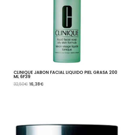
CLINIQUE JABON FACIAL LIQUIDO PIEL GRASA 200
ML 6F39
El
El
32,50
€
16,38
€
precio
precio
original
actual
era:
es:
32,50€.
16,38€.