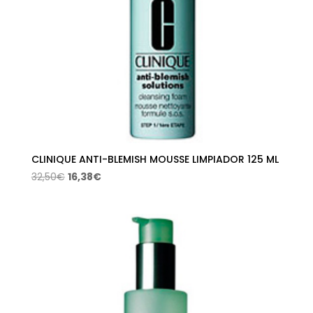
CLINIQUE ANTI-BLEMISH MOUSSE LIMPIADOR 125 ML
El
El
32,50
€
16,38
€
precio
precio
original
actual
era:
es:
32,50€.
16,38€.