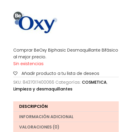
original
actual
era:
es:
28,95€.
18,51€.
Comprar BeOxy Biphasic Desmaquillante Bifásico
al mejor precio.
Sin existencias
Añadir producto a tu lista de deseos
SKU:
8437017400066
Categorías:
COSMETICA
,
Limpieza y desmaquillantes
DESCRIPCIÓN
INFORMACIÓN ADICIONAL
VALORACIONES (0)