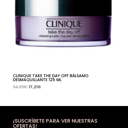
CLINIQUE TAKE THE DAY OFF BÁLSAMO
DESMAQUILLANTE 125 ML
El
El
34,99
€
17,21
€
precio
precio
original
actual
era:
es:
34,99€.
17,21€.
¡SUSCRÍBETE PARA VER NUESTRAS
OFERTAS!