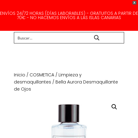
X
ENVÍOS 24/72 HORAS (DÍAS LABORABLES) - GRATUITOS A PARTIR DE
70€ - NO HACEMOS ENVÍOS A LAS ISLAS CANARIAS
Buscar...
Inicio
/
COSMETICA
/
Limpieza y
desmaquillantes
/ Bella Aurora Desmaquillante
de Ojos