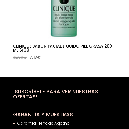
CLINIQUE JABON FACIAL LIQUIDO PIEL GRASA 200
ML 6F39
El
El
32,50
€
17,17
€
precio
precio
original
actual
era:
es:
32,50€.
17,17€.
¡SUSCRÍBETE PARA VER NUESTRAS
OFERTAS!
GARANTÍA Y MUESTRAS
Garantía Tiendas Agatha