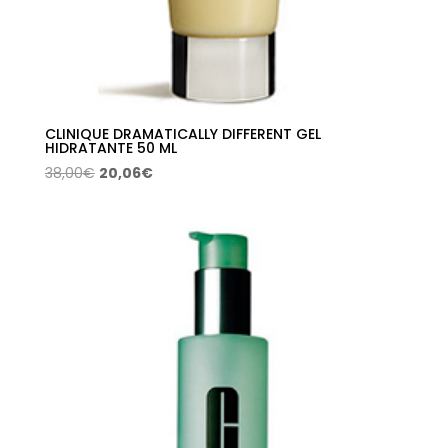
CLINIQUE DRAMATICALLY DIFFERENT GEL
HIDRATANTE 50 ML
El
El
38,00
€
20,06
€
precio
precio
original
actual
era:
es:
38,00€.
20,06€.