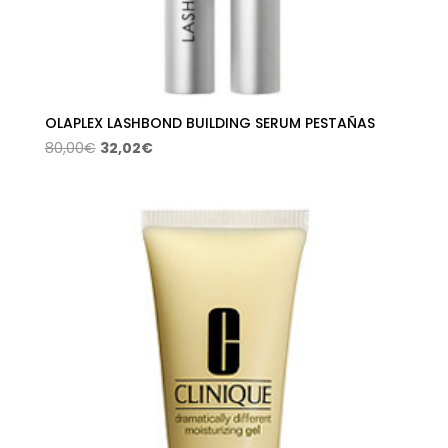
OLAPLEX LASHBOND BUILDING SERUM PESTAÑAS
El
El
80,00
€
32,02
€
precio
precio
original
actual
era:
es:
80,00€.
32,02€.