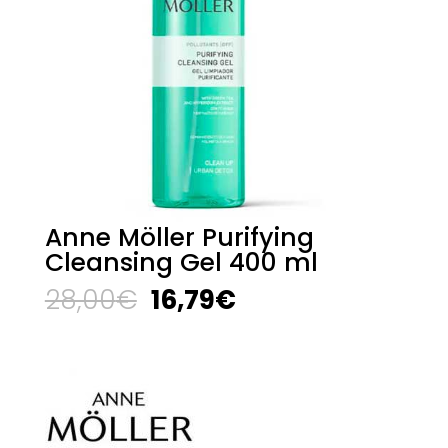
Anne Möller Purifying
Cleansing Gel 400 ml
El
El
28,00
€
16,79
€
precio
precio
original
actual
era:
es:
28,00€.
16,79€.