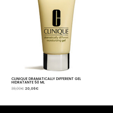
CLINIQUE DRAMATICALLY DIFFERENT GEL
HIDRATANTE 50 ML
El
El
38,00
€
20,06
€
precio
precio
original
actual
era:
es:
38,00€.
20,06€.