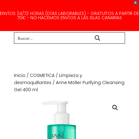
X
ENVÍOS 24/72 HORAS (DÍAS LABORABLES) - GRATUITOS A PARTIR DE
70€ - NO HACEMOS ENVÍOS A LAS ISLAS CANARIAS
Buscar...
Inicio
/
COSMETICA
/
Limpieza y
desmaquillantes
/ Anne Möller Purifying Cleansing
Gel 400 ml