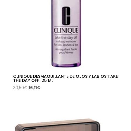
CLINIQUE DESMAQUILLANTE DE OJOS Y LABIOS TAKE
THE DAY OFF 125 ML
El
El
30,50
€
16,11
€
precio
precio
original
actual
era:
es:
30,50€.
16,11€.