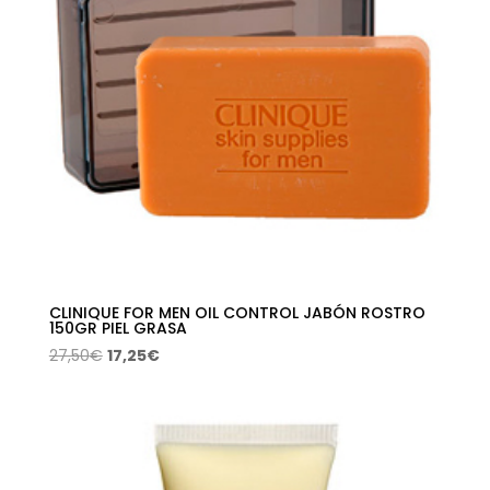
CLINIQUE FOR MEN OIL CONTROL JABÓN ROSTRO
150GR PIEL GRASA
El
El
27,50
€
17,25
€
precio
precio
original
actual
era:
es:
27,50€.
17,25€.