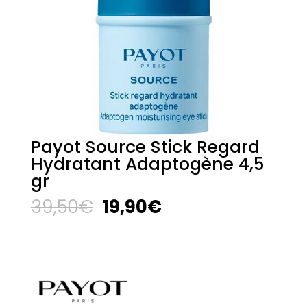
Payot Source Stick Regard
Hydratant Adaptogène 4,5
gr
El
El
39,50
€
19,90
€
precio
precio
original
actual
era:
es:
39,50€.
19,90€.