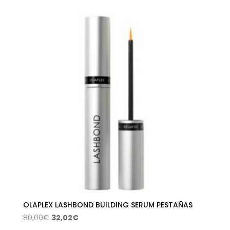
OLAPLEX LASHBOND BUILDING SERUM PESTAÑAS
El
El
80,00
€
32,02
€
precio
precio