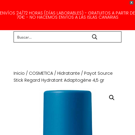
X
ENVÍOS 24/72 HORAS (DÍAS LABORABLES) - GRATUITOS A PARTIR DE
70€ - NO HACEMOS ENVÍOS A LAS ISLAS CANARIAS
Buscar...
Inicio
/
COSMETICA
/
Hidratante
/ Payot Source
Stick Regard Hydratant Adaptogène 4,5 gr