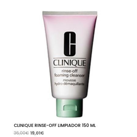
original
actual
era:
es:
80,00€.
32,02€.
CLINIQUE RINSE-OFF LIMPIADOR 150 ML
El
El
36,00
€
19,01
€