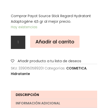
Comprar Payot Source Stick Regard Hydratant
Adaptogène 4,5 gr al mejor precio.
Hay existencias
Payot
Añadir al carrito
Source
Stick
Regard
Hydratant
Añadir producto a tu lista de deseos
Adaptogène
SKU:
3390150589201
Categorías:
COSMETICA
,
4,5
Hidratante
gr
cantidad
DESCRIPCIÓN
INFORMACIÓN ADICIONAL