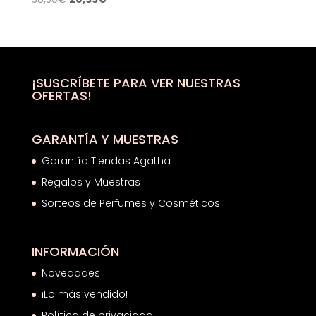
precio
precio
original
actual
era:
es:
38,50€.
20,33€.
¡SUSCRÍBETE PARA VER NUESTRAS
OFERTAS!
GARANTÍA Y MUESTRAS
Garantía Tiendas Agatha
Regalos y Muestras
Sorteos de Perfumes y Cosméticos
INFORMACIÓN
Novedades
¡Lo más vendido!
Política de privacidad