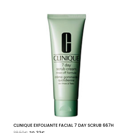
precio
precio
original
actual
era:
es:
36,00€.
19,01€.
CLINIQUE EXFOLIANTE FACIAL 7 DAY SCRUB 667H
El
El
38,50
€
20,33
€