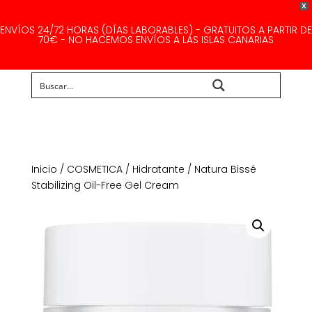
X
ENVÍOS 24/72 HORAS (DÍAS LABORABLES) - GRATUITOS A PARTIR DE
70€ - NO HACEMOS ENVÍOS A LAS ISLAS CANARIAS
Buscar...
Inicio
/
COSMETICA
/
Hidratante
/ Natura Bissé
Stabilizing Oil-Free Gel Cream