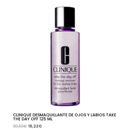
CLINIQUE DESMAQUILLANTE DE OJOS Y LABIOS TAKE
THE DAY OFF 125 ML
El
El
30,50
€
15,22
€