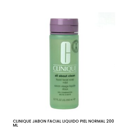
precio
precio
original
actual
era:
es:
30,50€.
15,22€.
CLINIQUE JABON FACIAL LIQUIDO PIEL NORMAL 200
ML