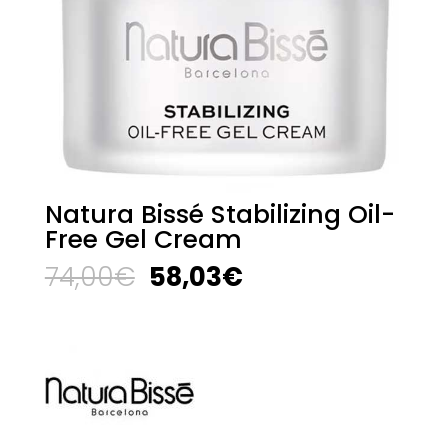
Natura Bissé Stabilizing Oil-
Free Gel Cream
El
El
74,00
€
58,03
€
precio
precio
original
actual
era:
es:
74,00€.
58,03€.