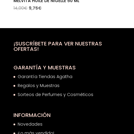
MELVITA HUILE DE NIGELLE 50 ML
El
El
14,00
€
9,75
€
precio
precio
original
actual
era:
es:
14,00€.
9,75€.
¡SUSCRÍBETE PARA VER NUESTRAS
OFERTAS!
GARANTÍA Y MUESTRAS
Garantía Tiendas Agatha
Regalos y Muestras
Sorteos de Perfumes y Cosméticos
INFORMACIÓN
Novedades
¡Lo más vendido!