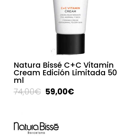
Natura Bissé C+C Vitamin
Cream Edición Limitada 50
ml
El
El
74,00
€
59,00
€
precio
precio
original
actual
era:
es:
74,00€.
59,00€.