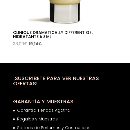
CLINIQUE DRAMATICALLY DIFFERENT GEL
HIDRATANTE 50 ML
El
El
38,00
€
19,14
€
precio
precio
original
actual
era:
es:
38,00€.
19,14€.
¡SUSCRÍBETE PARA VER NUESTRAS
OFERTAS!
GARANTÍA Y MUESTRAS
Garantía Tiendas Agatha
Regalos y Muestras
Sorteos de Perfumes y Cosméticos