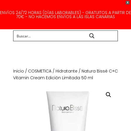
X
ENVÍOS 24/72 HORAS (DÍAS LABORABLES) - GRATUITOS A PARTIR DE
70€ - NO HACEMOS ENVÍOS A LAS ISLAS CANARIAS
Buscar...
Inicio
/
COSMETICA
/
Hidratante
/ Natura Bissé C+C
Vitamin Cream Edición Limitada 50 ml