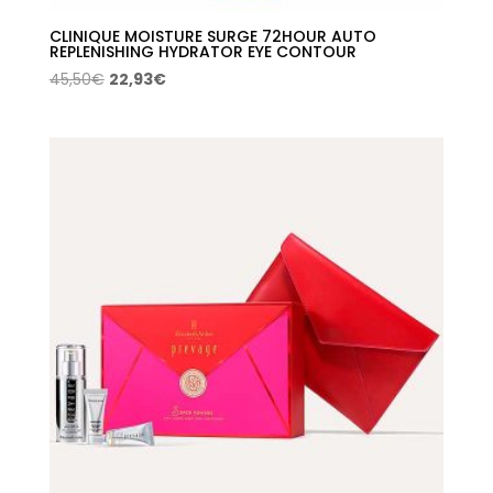
CLINIQUE MOISTURE SURGE 72HOUR AUTO
REPLENISHING HYDRATOR EYE CONTOUR
El
El
45,50
€
22,93
€
precio
precio
original
actual
era:
es:
45,50€.
22,93€.