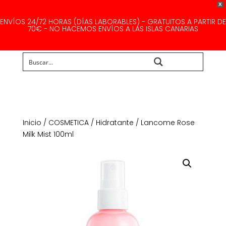
X
ENVÍOS 24/72 HORAS (DÍAS LABORABLES) - GRATUITOS A PARTIR DE
70€ - NO HACEMOS ENVÍOS A LAS ISLAS CANARIAS
Buscar...
Inicio
/
COSMETICA
/
Hidratante
/ Lancome Rose
Milk Mist 100ml