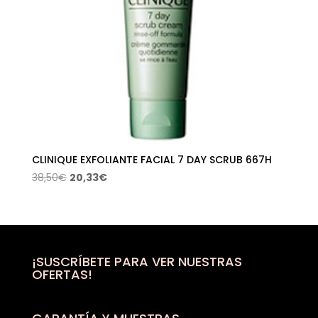
CLINIQUE EXFOLIANTE FACIAL 7 DAY SCRUB 667H
El
El
38,50
€
20,33
€
precio
precio
original
actual
era:
es:
38,50€.
20,33€.
¡SUSCRÍBETE PARA VER NUESTRAS
OFERTAS!