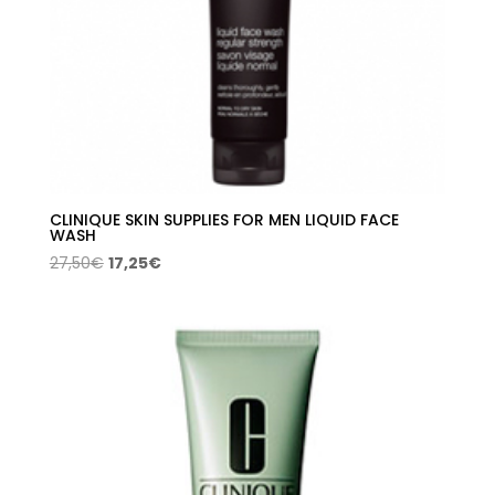
CLINIQUE SKIN SUPPLIES FOR MEN LIQUID FACE
WASH
El
El
27,50
€
17,25
€
precio
precio
original
actual
era:
es:
27,50€.
17,25€.