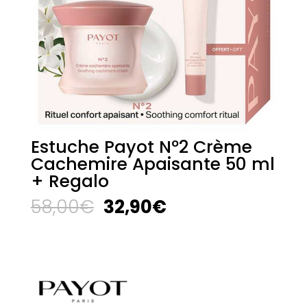
Estuche Payot Nº2 Crème
Cachemire Apaisante 50 ml
+ Regalo
El
El
58,00
€
32,90
€
precio
precio
original
actual
era:
es:
58,00€.
32,90€.