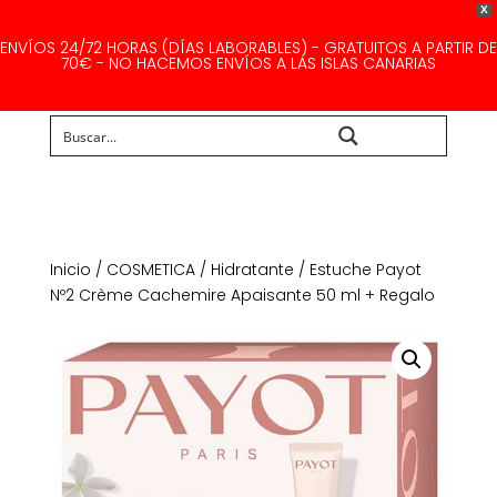
X
ENVÍOS 24/72 HORAS (DÍAS LABORABLES) - GRATUITOS A PARTIR DE
70€ - NO HACEMOS ENVÍOS A LAS ISLAS CANARIAS
Buscar...
Inicio
/
COSMETICA
/
Hidratante
/ Estuche Payot
Nº2 Crème Cachemire Apaisante 50 ml + Regalo