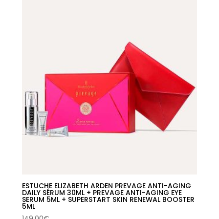
era:
es:
34,99€.
18,02€.
ESTUCHE ELIZABETH ARDEN PREVAGE ANTI-AGING
DAILY SÉRUM 30ML + PREVAGE ANTI-AGING EYE
SERUM 5ML + SUPERSTART SKIN RENEWAL BOOSTER
5ML
149,00
€