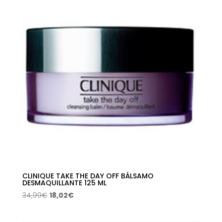
CLINIQUE TAKE THE DAY OFF BÁLSAMO
DESMAQUILLANTE 125 ML
El
El
34,99
€
18,02
€
precio
precio
original
actual