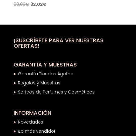
El
El
80,00
€
32,02
€
precio
precio
original
actual
era:
es:
80,00€.
32,02€.
¡SUSCRÍBETE PARA VER NUESTRAS
OFERTAS!
GARANTÍA Y MUESTRAS
Garantía Tiendas Agatha
Regalos y Muestras
Sorteos de Perfumes y Cosméticos
INFORMACIÓN
Novedades
¡Lo más vendido!