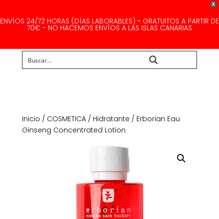
X
ENVÍOS 24/72 HORAS (DÍAS LABORABLES) - GRATUITOS A PARTIR DE
70€ - NO HACEMOS ENVÍOS A LAS ISLAS CANARIAS
Buscar...
Inicio
/
COSMETICA
/
Hidratante
/ Erborian Eau
Ginseng Concentrated Lotion