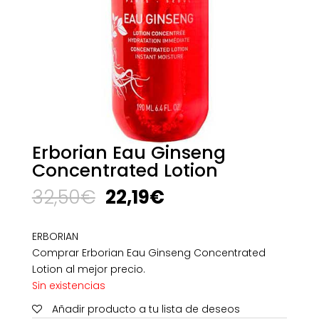
Erborian Eau Ginseng
Concentrated Lotion
El
El
32,50
€
22,19
€
precio
precio
original
actual
ERBORIAN
era:
es:
Comprar Erborian Eau Ginseng Concentrated
32,50€.
22,19€.
Lotion al mejor precio.
Sin existencias
Añadir producto a tu lista de deseos