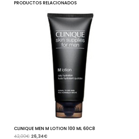
PRODUCTOS RELACIONADOS
CLINIQUE MEN M LOTION 100 ML 60C8
El
El
42,00
€
26,34
€