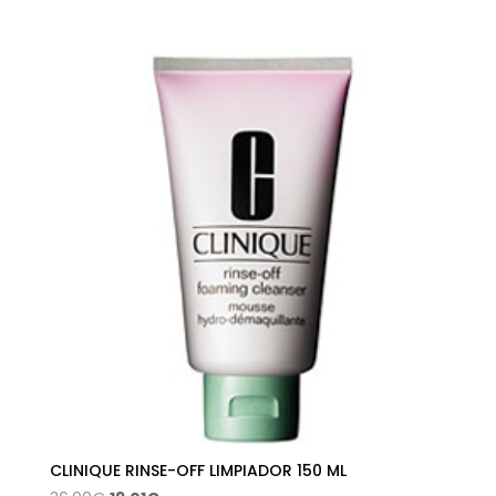
precio
precio
original
actual
era:
es:
42,00€.
26,34€.
CLINIQUE RINSE-OFF LIMPIADOR 150 ML