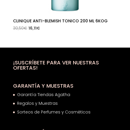
CLINIQUE ANTI-BLEMISH TONICO 200 ML 6KOG
El
El
30,50
€
16,11
€
precio
precio
original
actual
era:
es:
30,50€.
16,11€.
¡SUSCRÍBETE PARA VER NUESTRAS
OFERTAS!
GARANTÍA Y MUESTRAS
Garantía Tiendas Agatha
Regalos y Muestras
Sorteos de Perfumes y Cosméticos