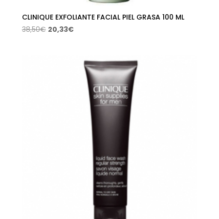
CLINIQUE EXFOLIANTE FACIAL PIEL GRASA 100 ML
El
El
38,50
€
20,33
€
precio
precio
original
actual
era:
es:
38,50€.
20,33€.