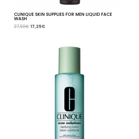
CLINIQUE SKIN SUPPLIES FOR MEN LIQUID FACE
WASH
El
El
27,50
€
17,25
€
precio
precio
original
actual
era:
es:
27,50€.
17,25€.