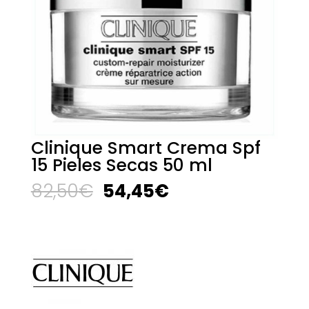
Clinique Smart Crema Spf
15 Pieles Secas 50 ml
El
El
82,50
€
54,45
€
precio
precio
original
actual
era:
es:
82,50€.
54,45€.