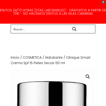
X
ENVÍOS 24/72 HORAS (DÍAS LABORABLES) - GRATUITOS A PARTIR DE
70€ - NO HACEMOS ENVÍOS A LAS ISLAS CANARIAS
Buscar...
Inicio
/
COSMETICA
/
Hidratante
/ Clinique Smart
Crema Spf 15 Pieles Secas 50 ml