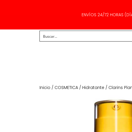
ENVÍOS 24/72 HORAS (DÍ
Inicio
/
COSMETICA
/
Hidratante
/ Clarins Pla