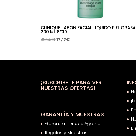
CLINIQUE JABON FACIAL LIQUIDO PIEL GRASA
200 ML 6F39
El
El
32,50
€
17,17
€
precio
precio
original
actual
era:
es:
32,50€.
17,17€.
¡SUSCRÍBETE PARA VER
IN
NUESTRAS OFERTAS!
N
¡L
Po
GARANTÍA Y MUESTRAS
Nu
Garantía Tiendas Agatha
En
Regalos y Muestras