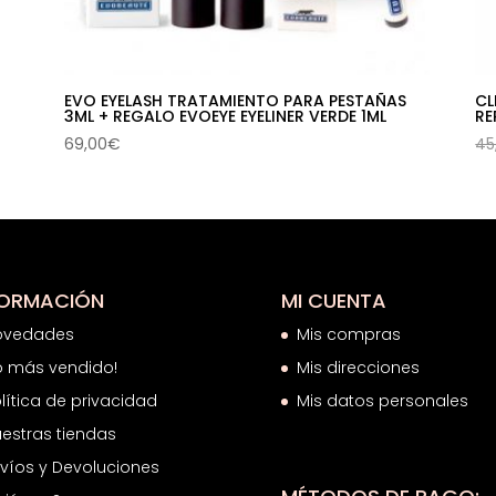
EVO EYELASH TRATAMIENTO PARA PESTAÑAS
CL
3ML + REGALO EVOEYE EYELINER VERDE 1ML
RE
69,00
€
45
FORMACIÓN
MI CUENTA
ovedades
Mis compras
o más vendido!
Mis direcciones
lítica de privacidad
Mis datos personales
estras tiendas
víos y Devoluciones