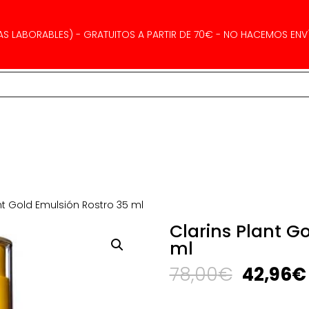
AS LABORABLES) - GRATUITOS A PARTIR DE 70€ - NO HACEMOS ENVÍ
nt Gold Emulsión Rostro 35 ml
Clarins Plant G
ml
El
78,00
€
42,96
€
precio
original