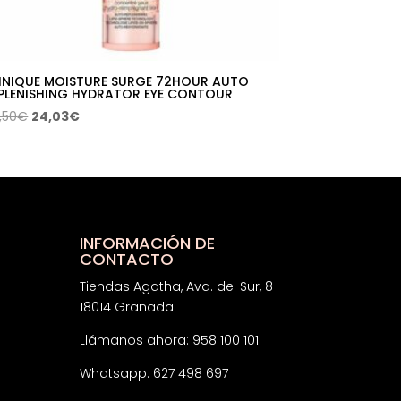
INIQUE MOISTURE SURGE 72HOUR AUTO
PLENISHING HYDRATOR EYE CONTOUR
El
El
,50
€
24,03
€
precio
precio
original
actual
era:
es:
45,50€.
24,03€.
INFORMACIÓN DE
CONTACTO
Tiendas Agatha, Avd. del Sur, 8
18014 Granada
Llámanos ahora: 958 100 101
Whatsapp: 627 498 697