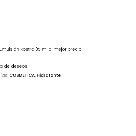
es:
42,96€.
Emulsión Rostro 35 ml al mejor precio.
sta de deseos
ías:
COSMETICA
,
Hidratante