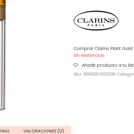
era:
78,00€.
Comprar Clarins Plant Gold 
Sin existencias
Añadir producto a tu li
SKU:
3666057031038
Categor
ONAL
VALORACIONES (0)