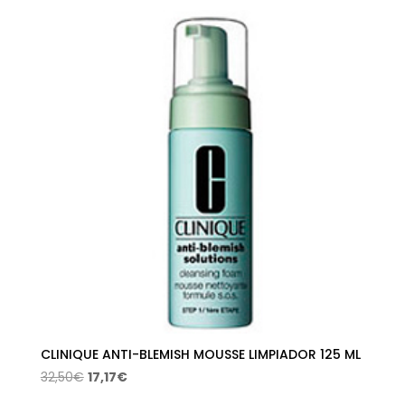
original
actual
era:
es:
45,50€.
24,03€.
CLINIQUE ANTI-BLEMISH MOUSSE LIMPIADOR 125 ML
El
El
32,50
€
17,17
€
precio
precio