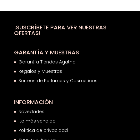
original
actual
era:
es:
32,50€.
17,17€.
¡SUSCRÍBETE PARA VER NUESTRAS
OFERTAS!
GARANTÍA Y MUESTRAS
Garantía Tiendas Agatha
Regalos y Muestras
Sorteos de Perfumes y Cosméticos
INFORMACIÓN
Novedades
¡Lo más vendido!
Política de privacidad
Nuestras tiendas