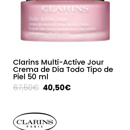
Clarins Multi-Active Jour
Crema de Día Todo Tipo de
Piel 50 ml
El
El
67,50
€
40,50
€
precio
precio
original
actual
era:
es:
67,50€.
40,50€.