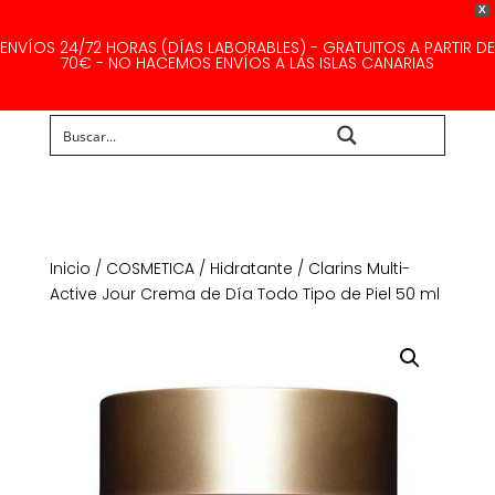
X
ENVÍOS 24/72 HORAS (DÍAS LABORABLES) - GRATUITOS A PARTIR DE
70€ - NO HACEMOS ENVÍOS A LAS ISLAS CANARIAS
Buscar...
Inicio
/
COSMETICA
/
Hidratante
/ Clarins Multi-
Active Jour Crema de Día Todo Tipo de Piel 50 ml