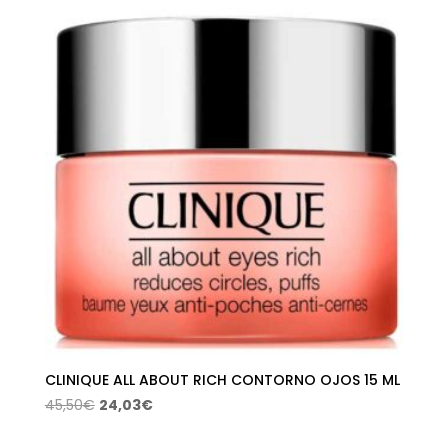
CLINIQUE ALL ABOUT RICH CONTORNO OJOS 15 ML
El
El
45,50
€
24,03
€
precio
precio