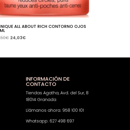
INIQUE ALL ABOUT RICH CONTORNO OJOS
 ML
El
El
,50
€
24,03
€
precio
precio
original
actual
era:
es:
45,50€.
24,03€.
INFORMACIÓN DE
CONTACTO
Tiendas Agatha, Avd. del Sur, 8
18014 Granada
Llámanos ahora: 958 100 101
Whatsapp: 627 498 697