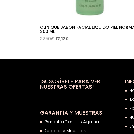
CLINIQUE JABON FACIAL LIQUIDO PIEL NORM
200 ML
El
El
32,50
€
17,17
€
precio
precio
original
actual
era:
es:
32,50€.
17,17€.
¡SUSCRÍBETE PARA VER
IN
NUESTRAS OFERTAS!
N
¡L
Po
GARANTÍA Y MUESTRAS
Nu
Garantía Tiendas Agatha
En
Regalos y Muestras