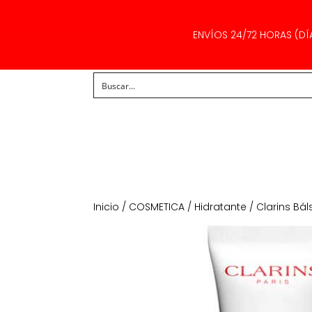
ENVÍOS 24/72 HORAS (DÍ
Inicio
/
COSMETICA
/
Hidratante
/ Clarins Bá