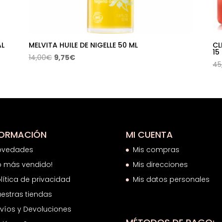
AL
MELVITA HUILE DE NIGELLE 50 ML
CL
15
El
El
14,00
€
9,75
€
45
precio
precio
original
actual
era:
es:
14,00€.
9,75€.
FORMACIÓN
MI CUENTA
ovedades
Mis compras
o más vendido!
Mis direcciones
lítica de privacidad
Mis datos personales
estras tiendas
víos y Devoluciones