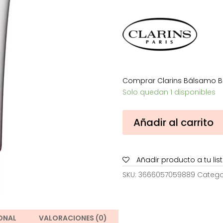
era:
e
51,00€.
2
Comprar Clarins Bálsamo Be
Solo quedan 1 disponibles
Clarins
Añadir al carrito
Bálsamo
Belleza
Relámpago
Añadir producto a tu li
50
ml
SKU:
3666057059889
Catego
cantidad
ONAL
VALORACIONES (0)