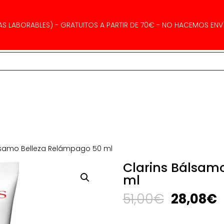
AS LABORABLES) - GRATUITOS A PARTIR DE 70€ - NO HACEMOS ENVÍ
lsamo Belleza Relámpago 50 ml
Clarins Bálsam
ml
El
E
51,00
€
28,08
€
precio
p
original
a