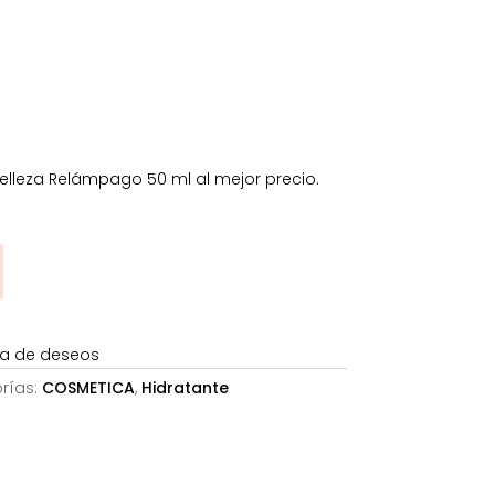
s:
8,08€.
lleza Relámpago 50 ml al mejor precio.
sta de deseos
rías:
COSMETICA
,
Hidratante