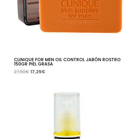
CLINIQUE FOR MEN OIL CONTROL JABÓN ROSTRO
150GR PIEL GRASA
El
El
27,50
€
17,25
€
precio
precio
original
actual
era:
es:
27,50€.
17,25€.