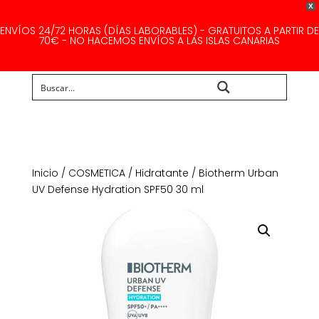
X
ENVÍOS 24/72 HORAS (DÍAS LABORABLES) - GRATUITOS A PARTIR DE
70€ - NO HACEMOS ENVÍOS A LAS ISLAS CANARIAS
Buscar...
Inicio
/
COSMETICA
/
Hidratante
/ Biotherm Urban
UV Defense Hydration SPF50 30 ml