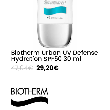
Biotherm Urban UV Defense
Hydration SPF50 30 ml
El
El
47,04
€
29,20
€
precio
precio
original
actual
era:
es:
47,04€.
29,20€.