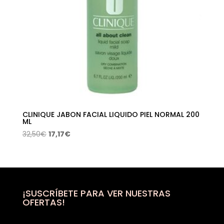
CLINIQUE JABON FACIAL LIQUIDO PIEL NORMAL 200
ML
El
El
32,50
€
17,17
€
precio
precio
original
actual
era:
es:
32,50€.
17,17€.
¡SUSCRÍBETE PARA VER NUESTRAS
OFERTAS!