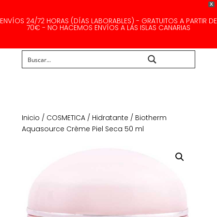
X
ENVÍOS 24/72 HORAS (DÍAS LABORABLES) - GRATUITOS A PARTIR DE
70€ - NO HACEMOS ENVÍOS A LAS ISLAS CANARIAS
Buscar...
Inicio
/
COSMETICA
/
Hidratante
/ Biotherm
Aquasource Crème Piel Seca 50 ml