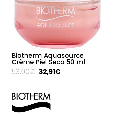
Biotherm Aquasource
Crème Piel Seca 50 ml
El
El
53,00
€
32,91
€
precio
precio
original
actual
era:
es:
53,00€.
32,91€.