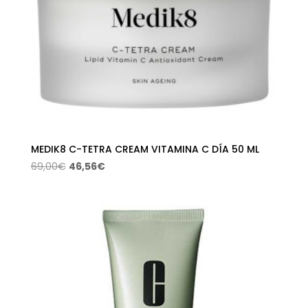
MEDIK8 C-TETRA CREAM VITAMINA C DÍA 50 ML
El
El
69,00
€
46,56
€
precio
precio
original
actual
era:
es:
69,00€.
46,56€.