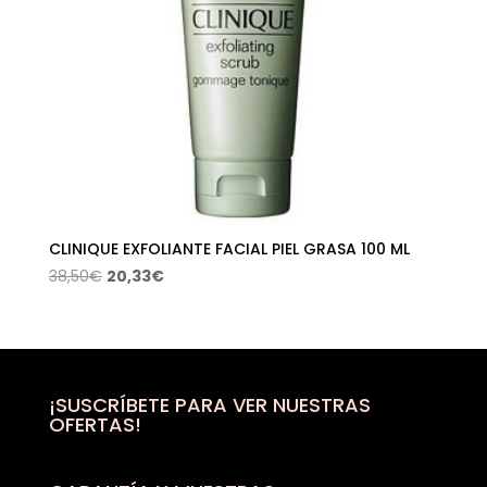
CLINIQUE EXFOLIANTE FACIAL PIEL GRASA 100 ML
El
El
38,50
€
20,33
€
precio
precio
original
actual
era:
es:
38,50€.
20,33€.
¡SUSCRÍBETE PARA VER NUESTRAS
OFERTAS!