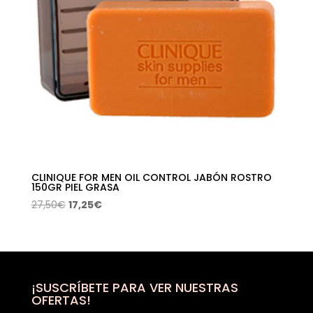
CLINIQUE FOR MEN OIL CONTROL JABÓN ROSTRO
150GR PIEL GRASA
El
El
27,50
€
17,25
€
precio
precio
original
actual
era:
es:
27,50€.
17,25€.
¡SUSCRÍBETE PARA VER NUESTRAS
OFERTAS!