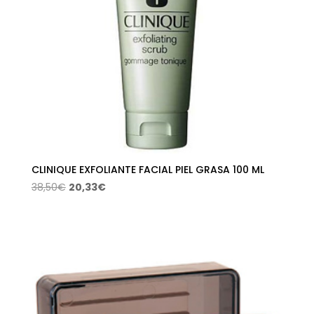
CLINIQUE EXFOLIANTE FACIAL PIEL GRASA 100 ML
El
El
38,50
€
20,33
€
precio
precio
original
actual
era:
es:
38,50€.
20,33€.