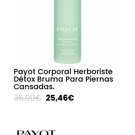
Payot Corporal Herboriste
Détox Bruma Para Piernas
Cansadas.
El
El
36,00
€
25,46
€
precio
precio
original
actual
era:
es:
36,00€.
25,46€.