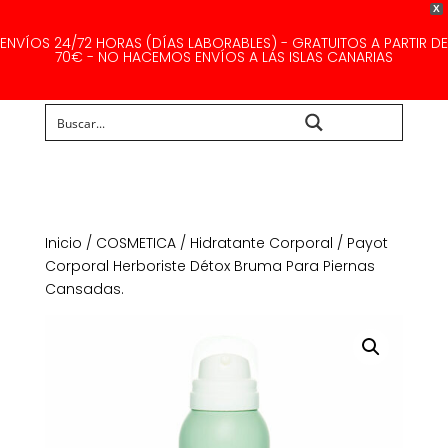
X
ENVÍOS 24/72 HORAS (DÍAS LABORABLES) - GRATUITOS A PARTIR DE
70€ - NO HACEMOS ENVÍOS A LAS ISLAS CANARIAS
Buscar...
Inicio
/
COSMETICA
/
Hidratante Corporal
/ Payot
Corporal Herboriste Détox Bruma Para Piernas
Cansadas.