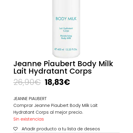
Jeanne Piaubert Body Milk
Lait Hydratant Corps
El
El
26,90
€
18,83
€
precio
precio
original
actual
JEANNE PIAUBERT
era:
es:
Comprar Jeanne Piaubert Body Milk Lait
26,90€.
18,83€.
Hydratant Corps al mejor precio.
Sin existencias
Añadir producto a tu lista de deseos