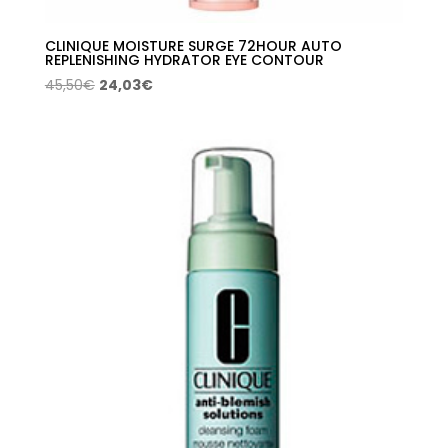
CLINIQUE MOISTURE SURGE 72HOUR AUTO
REPLENISHING HYDRATOR EYE CONTOUR
El
El
45,50
€
24,03
€
precio
precio
original
actual
era:
es:
45,50€.
24,03€.