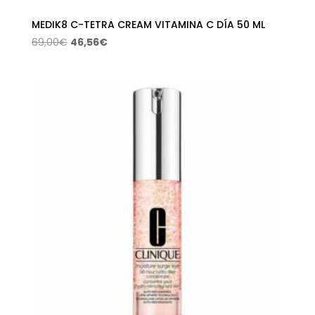
MEDIK8 C-TETRA CREAM VITAMINA C DÍA 50 ML
El
El
69,00
€
46,56
€
precio
precio
original
actual
era:
es:
69,00€.
46,56€.