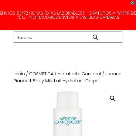
X
ENVÍOS 24/72 HORAS (DÍAS LABORABLES) - GRATUITOS A PARTIR DE
70€ - NO HACEMOS ENVÍOS A LAS ISLAS CANARIAS
Buscar...
Inicio
/
COSMETICA
/
Hidratante Corporal
/ Jeanne
Piaubert Body Milk Lait Hydratant Corps