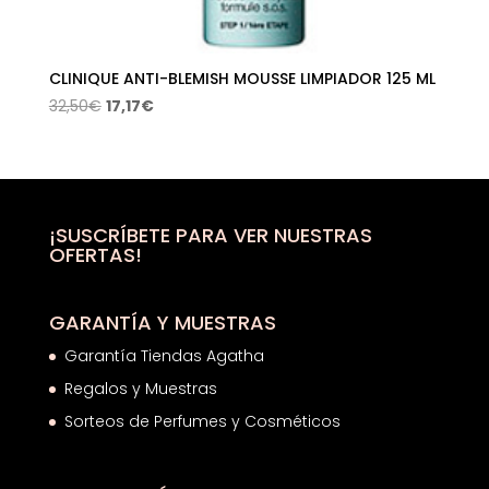
CLINIQUE ANTI-BLEMISH MOUSSE LIMPIADOR 125 ML
El
El
32,50
€
17,17
€
precio
precio
original
actual
era:
es:
32,50€.
17,17€.
¡SUSCRÍBETE PARA VER NUESTRAS
OFERTAS!
GARANTÍA Y MUESTRAS
Garantía Tiendas Agatha
Regalos y Muestras
Sorteos de Perfumes y Cosméticos