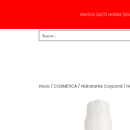
ENVÍOS 24/72 HORAS (DÍ
Inicio
/
COSMETICA
/
Hidratante Corporal
/ H