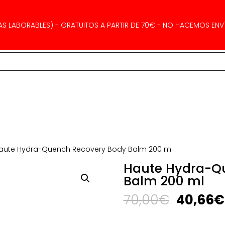
AS LABORABLES) - GRATUITOS A PARTIR DE 70€ - NO HACEMOS ENVÍ
aute Hydra-Quench Recovery Body Balm 200 ml
Haute Hydra-Q
Balm 200 ml
El
70,00
€
40,66
€
precio
original