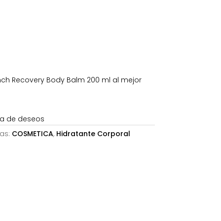
es:
40,66€.
h Recovery Body Balm 200 ml al mejor
sta de deseos
as:
COSMETICA
,
Hidratante Corporal