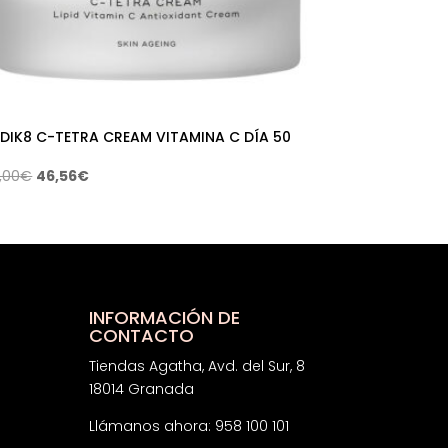
DIK8 C-TETRA CREAM VITAMINA C DÍA 50
El
El
,00
€
46,56
€
precio
precio
original
actual
era:
es:
69,00€.
46,56€.
INFORMACIÓN DE
CONTACTO
Tiendas Agatha, Avd. del Sur, 8
18014 Granada
Llámanos ahora: 958 100 101