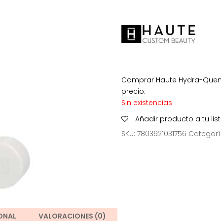
era:
70,00€.
Comprar Haute Hydra-Quenc
precio.
Sin existencias
Añadir producto a tu li
SKU:
7803921031756
Categorí
ONAL
VALORACIONES (0)