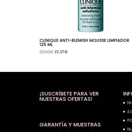
CLINIQUE ANTI-BLEMISH MOUSSE LIMPIADOR
125 ML
El
El
32,50
€
17,17
€
precio
precio
original
actual
era:
es:
32,50€.
17,17€.
¡SUSCRÍBETE PARA VER
IN
NUESTRAS OFERTAS!
N
¡L
Po
GARANTÍA Y MUESTRAS
Nu