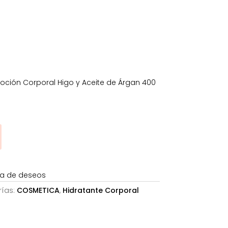
64€.
ción Corporal Higo y Aceite de Árgan 400
sta de deseos
ías:
COSMETICA
,
Hidratante Corporal