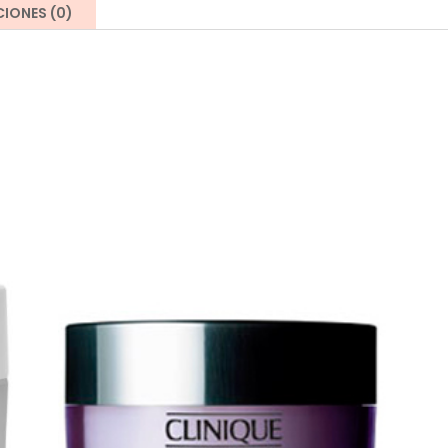
IONES (0)
400
ml
cantidad