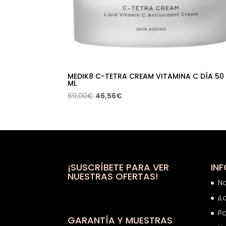
MEDIK8 C-TETRA CREAM VITAMINA C DÍA 50
ML
El
El
69,00
€
46,56
€
precio
precio
original
actual
era:
es:
69,00€.
46,56€.
¡SUSCRÍBETE PARA VER
IN
NUESTRAS OFERTAS!
N
¡L
Po
GARANTÍA Y MUESTRAS