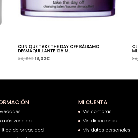
CLINIQUE TAKE THE DAY OFF BÁLSAMO
CL
DESMAQUILLANTE 125 ML
ML
El
El
34,99
€
18,02
€
38
precio
precio
original
actual
era:
es:
34,99€.
18,02€.
FORMACIÓN
MI CUENTA
ovedades
Mis compras
o más vendido!
Mis direcciones
lítica de privacidad
Mis datos personales