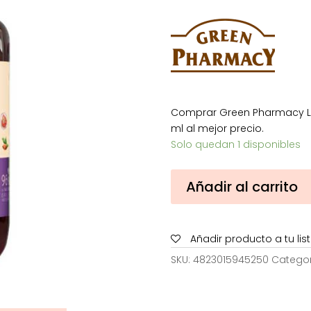
era:
es:
7,00€.
3,
Comprar Green Pharmacy Lo
ml al mejor precio.
Solo quedan 1 disponibles
Green
Añadir al carrito
Pharmacy
Loción
Corporal
Añadir producto a tu li
Higo
y
SKU:
4823015945250
Categor
Aceite
de
Árgan