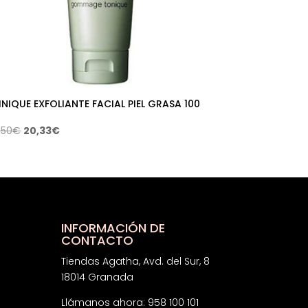
INIQUE EXFOLIANTE FACIAL PIEL GRASA 100
El
El
,50
€
20,33
€
precio
precio
original
actual
era:
es:
38,50€.
20,33€.
INFORMACIÓN DE
CONTACTO
Tiendas Agatha, Avd. del Sur, 8
18014 Granada
Llámanos ahora: 958 100 101