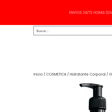
ENVÍOS 24/72 HORAS (DÍ
Inicio
/
COSMETICA
/
Hidratante Corporal
/ G