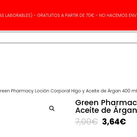
AS LABORABLES) - GRATUITOS A PARTIR DE 70€ - NO HACEMOS ENVÍ
reen Pharmacy Loción Corporal Higo y Aceite de Árgan 400 m
Green Pharmacy
Aceite de Árga
El
El
7,00
€
3,64
€
precio
pr
original
ac