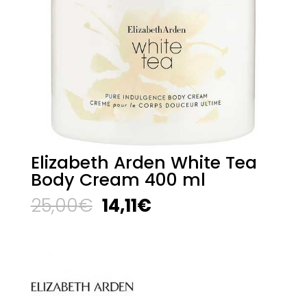
Elizabeth Arden White Tea
Body Cream 400 ml
El
El
25,00
€
14,11
€
precio
precio
original
actual
era:
es:
25,00€.
14,11€.