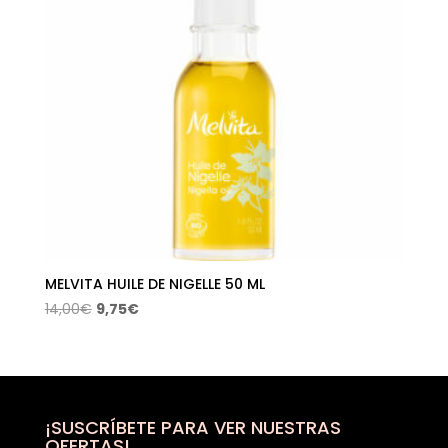
MELVITA HUILE DE NIGELLE 50 ML
El
El
14,00
€
9,75
€
precio
precio
original
actual
era:
es:
14,00€.
9,75€.
¡SUSCRÍBETE PARA VER NUESTRAS
OFERTAS!