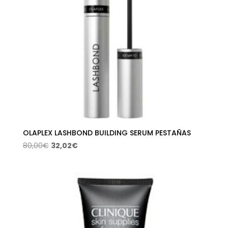
OLAPLEX LASHBOND BUILDING SERUM PESTAÑAS
El
El
80,00
€
32,02
€
precio
precio
original
actual
era:
es:
80,00€.
32,02€.