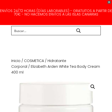
X
ENVÍOS 24/72 HORAS (DÍAS LABORABLES) - GRATUITOS A PARTIR DE
70€ - NO HACEMOS ENVÍOS A LAS ISLAS CANARIAS
Buscar...
Inicio
/
COSMETICA
/
Hidratante
Corporal
/ Elizabeth Arden White Tea Body Cream
400 ml