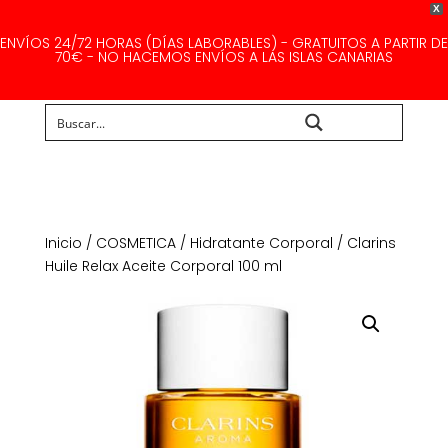
X
ENVÍOS 24/72 HORAS (DÍAS LABORABLES) - GRATUITOS A PARTIR DE
70€ - NO HACEMOS ENVÍOS A LAS ISLAS CANARIAS
Buscar...
Inicio
/
COSMETICA
/
Hidratante Corporal
/ Clarins
Huile Relax Aceite Corporal 100 ml