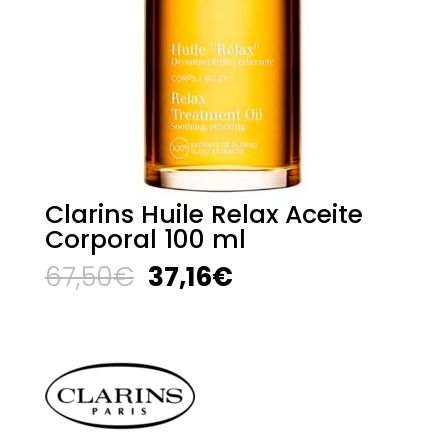
Clarins Huile Relax Aceite
Corporal 100 ml
El
El
67,50
€
37,16
€
precio
precio
original
actual
era:
es:
67,50€.
37,16€.