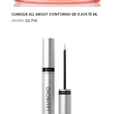
CLINIQUE ALL ABOUT CONTORNO DE OJOS 15 ML
El
El
45,50
€
22,71
€
precio
precio
original
actual
era:
es:
45,50€.
22,71€.