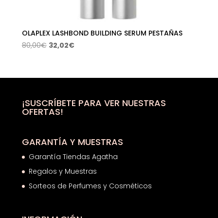
OLAPLEX LASHBOND BUILDING SERUM PESTAÑAS
El
El
80,00
€
32,02
€
precio
precio
original
actual
era:
es:
80,00€.
32,02€.
¡SUSCRÍBETE PARA VER NUESTRAS
OFERTAS!
GARANTÍA Y MUESTRAS
Garantía Tiendas Agatha
Regalos y Muestras
Sorteos de Perfumes y Cosméticos