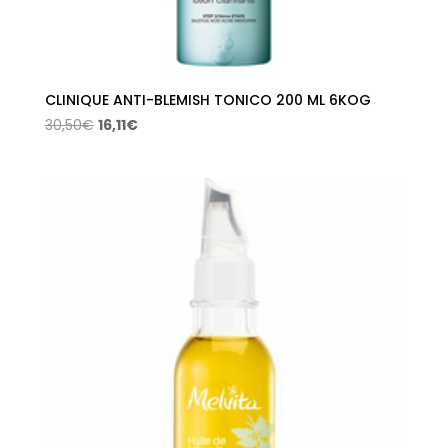
CLINIQUE ANTI-BLEMISH TONICO 200 ML 6KOG
El
El
30,50
€
16,11
€
precio
precio
original
actual
era:
es:
30,50€.
16,11€.