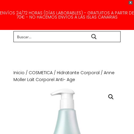
X
ENVÍOS 24/72 HORAS (DÍAS LABORABLES) - GRATUITOS A PARTIR DE
70€ - NO HACEMOS ENVÍOS A LAS ISLAS CANARIAS
Buscar...
Inicio
/
COSMETICA
/
Hidratante Corporal
/ Anne
Moller Lait Corporel Anti- Age