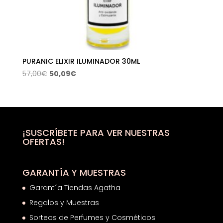
PURANIC ELIXIR ILUMINADOR 30ML
El
El
57,00
€
50,09
€
precio
precio
original
actual
era:
es:
57,00€.
50,09€.
¡SUSCRÍBETE PARA VER NUESTRAS
OFERTAS!
GARANTÍA Y MUESTRAS
Garantía Tiendas Agatha
Regalos y Muestras
Sorteos de Perfumes y Cosméticos