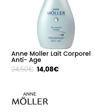
Anne Moller Lait Corporel
Anti- Age
El
El
24,50
€
14,08
€
precio
precio
original
actual
era:
es:
24,50€.
14,08€.