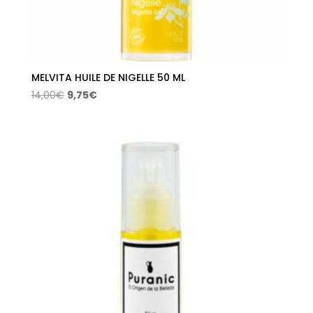
MELVITA HUILE DE NIGELLE 50 ML
El
El
14,00
€
9,75
€
precio
precio
original
actual
era:
es:
14,00€.
9,75€.