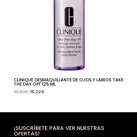
CLINIQUE DESMAQUILLANTE DE OJOS Y LABIOS TAKE
THE DAY OFF 125 ML
El
El
30,50
€
15,22
€
precio
precio
original
actual
era:
es:
30,50€.
15,22€.
¡SUSCRÍBETE PARA VER NUESTRAS
OFERTAS!