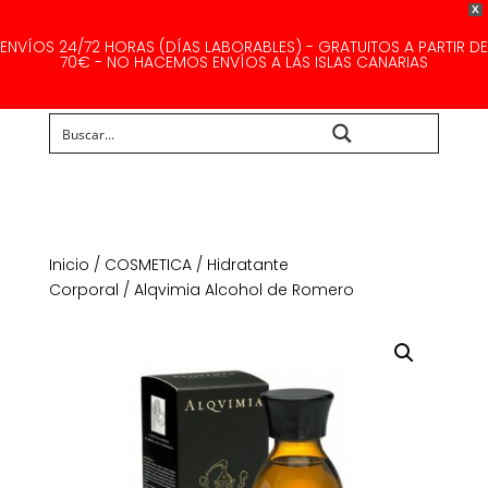
X
ENVÍOS 24/72 HORAS (DÍAS LABORABLES) - GRATUITOS A PARTIR DE
70€ - NO HACEMOS ENVÍOS A LAS ISLAS CANARIAS
Buscar...
Inicio
/
COSMETICA
/
Hidratante
Corporal
/ Alqvimia Alcohol de Romero