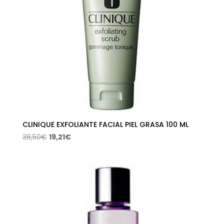
CLINIQUE EXFOLIANTE FACIAL PIEL GRASA 100 ML
El
El
38,50
€
19,21
€
precio
precio
original
actual
era:
es:
38,50€.
19,21€.