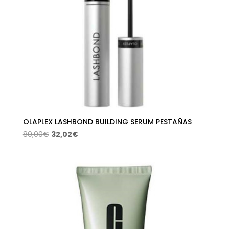
OLAPLEX LASHBOND BUILDING SERUM PESTAÑAS
El
El
80,00
€
32,02
€
precio
precio
original
actual
era:
es:
80,00€.
32,02€.