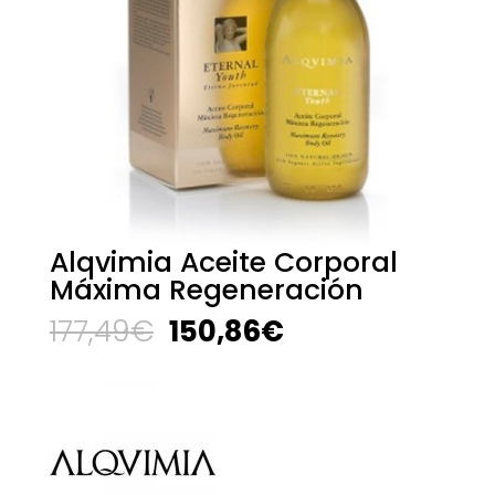
Alqvimia Aceite Corporal
Máxima Regeneración
El
El
177,49
€
150,86
€
precio
precio
original
actual
era:
es:
177,49€.
150,86€.