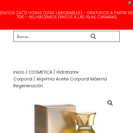
X
ENVÍOS 24/72 HORAS (DÍAS LABORABLES) - GRATUITOS A PARTIR DE
70€ - NO HACEMOS ENVÍOS A LAS ISLAS CANARIAS
Buscar...
Inicio
/
COSMETICA
/
Hidratante
Corporal
/ Alqvimia Aceite Corporal Máxima
Regeneración