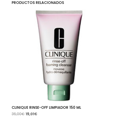
PRODUCTOS RELACIONADOS
CLINIQUE RINSE-OFF LIMPIADOR 150 ML
El
El
36,00
€
19,01
€