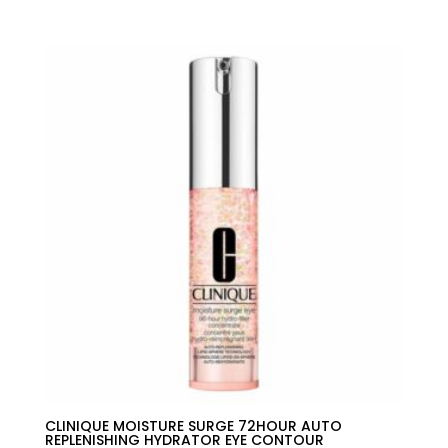
precio
precio
original
actual
era:
es:
36,00€.
19,01€.
CLINIQUE MOISTURE SURGE 72HOUR AUTO
REPLENISHING HYDRATOR EYE CONTOUR