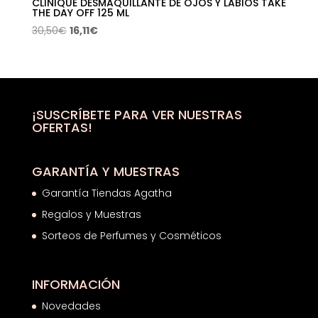
CLINIQUE DESMAQUILLANTE DE OJOS Y LABIOS TAKE
THE DAY OFF 125 ML
El
El
30,50
€
16,11
€
precio
precio
original
actual
era:
es:
30,50€.
16,11€.
¡SUSCRÍBETE PARA VER NUESTRAS
OFERTAS!
GARANTÍA Y MUESTRAS
Garantía Tiendas Agatha
Regalos y Muestras
Sorteos de Perfumes y Cosméticos
INFORMACIÓN
Novedades