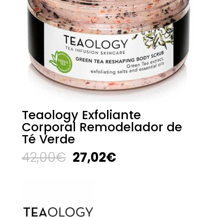
Teaology Exfoliante
Corporal Remodelador de
Té Verde
El
El
42,00
€
27,02
€
precio
precio
original
actual
era:
es:
42,00€.
27,02€.