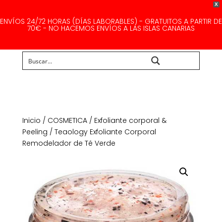
X
ENVÍOS 24/72 HORAS (DÍAS LABORABLES) - GRATUITOS A PARTIR DE
70€ - NO HACEMOS ENVÍOS A LAS ISLAS CANARIAS
Buscar...
Inicio
/
COSMETICA
/
Exfoliante corporal &
Peeling
/ Teaology Exfoliante Corporal
Remodelador de Té Verde